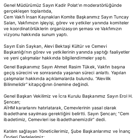
Genel Müdürümüz Sayın Kadir Polat’ın moderatörlüğünde
gerçekleşen toplantıda,
Cem Vakfı İnsan Kaynakları Komite Başkanımız Sayın Tuncay
Salan, Vakfımızın işleyişi, görev ve yetkiler yanında komiteler
ve koordinatörlüklerin organizasyon şeması ve Vakfımızın
vizyonu hakkında sunum yaptı.
Sayın Esin Saykan, Alevi Bektaşi Kültür ve Cemevi
Başkanlığı’nın görev ve yetkilerinin yanında yaptığı faaliyetler
ve yeni çalışmalar hakkında bilgilendirmeler yaptı.
Genel Başkanımız Sayın Ahmet Rasim Tükek, Vakfın başına
geçiş sürecini ve sonrasında yaşanan süreci anlattı. Yapılan
çalışmalar hakkında açıklamalarda bulundu. “Alevilik
Bilinmelidir” kitapçığının önemine değindi.
Genel Başkan Vekilimiz ve İcra Kurulu Başkanımız Sayın Erol H.
Şencan;
AİHM kararlarını hatırlatarak, Cemevlerinin yasal olarak
ibadethane sayılması gerektiğini belirtti. Sayın Şencan; “Cem
ibadetimiz, Cemevleri ise ibadethanemizdir” dedi.
Katılım sağlayan Yöneticilerimiz, Şube Başkanlarımız ve İnanç
Önderi Dedelerimiz;