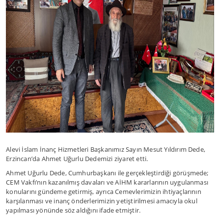
Alevi İslam İnanç Hizmetleri Başkanımız Sayın Mesut Yıldırım Dede,
Erzincan’da Ahmet Uğurlu Dedemizi ziyaret etti.
Ahmet Uğurlu Dede, Cumhurbaşkanı ile gerçekleştirdiği görüşmede;
CEM Vakfı’nın kazanılmış davaları ve AİHM kararlarının uygulanması
konularını gündeme getirmiş, ayrıca Cemevlerimizin ihtiyaçlarının
karşılanması ve inanç önderlerimizin yetiştirilmesi amacıyla okul
yapılması yönünde söz aldığını ifade etmiştir.