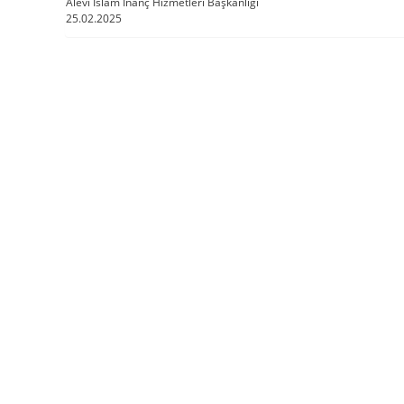
Alevi İslam İnanç Hizmetleri Başkanlığı
25.02.2025