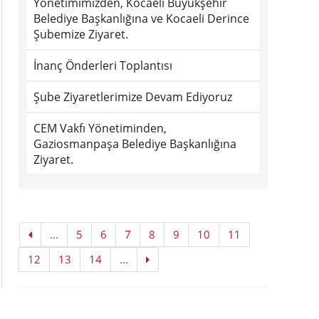
Yönetimimizden, Kocaeli Büyükşehir
Belediye Başkanlığına ve Kocaeli Derince
Şubemize Ziyaret.
İnanç Önderleri Toplantısı
Şube Ziyaretlerimize Devam Ediyoruz
CEM Vakfı Yönetiminden,
Gaziosmanpaşa Belediye Başkanlığına
Ziyaret.
...
5
6
7
8
9
10
11
12
13
14
...