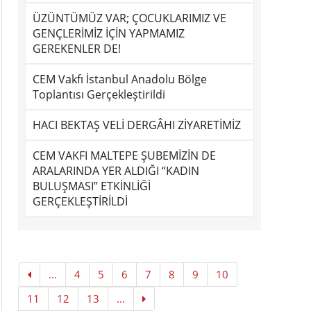
ÜZÜNTÜMÜZ VAR; ÇOCUKLARIMIZ VE
GENÇLERİMİZ İÇİN YAPMAMIZ
GEREKENLER DE!
CEM Vakfı İstanbul Anadolu Bölge
Toplantısı Gerçekleştirildi
HACI BEKTAŞ VELİ DERGÂHI ZİYARETİMİZ
CEM VAKFI MALTEPE ŞUBEMİZİN DE
ARALARINDA YER ALDIĞI “KADIN
BULUŞMASI” ETKİNLİĞİ
GERÇEKLEŞTİRİLDİ
...
4
5
6
7
8
9
10
11
12
13
...