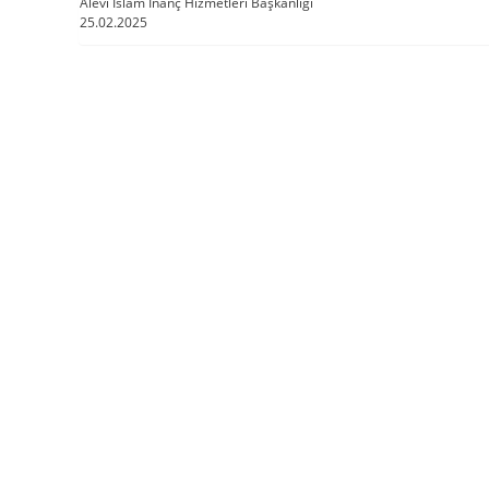
Alevi İslam İnanç Hizmetleri Başkanlığı
25.02.2025