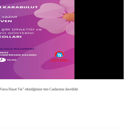
arsa Hayat Var” etkinliğimize tüm Canlarımız davetlidir.