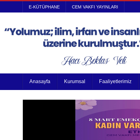
E-KÜTÜPHANE
CEM VAKFI YAYINLARI
Anasayfa
Kurumsal
Faaliyetlerimiz