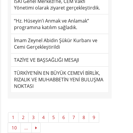
İSKİ Genel Merkezi’ne, CEM Vakfı
Yönetimi olarak ziyaret gerçekleştirdik.
“Hz. Hüseyin’i Anmak ve Anlamak”
programına katılım sağladık.
İmam Zeynel Abidin Şükür Kurbanı ve
Cemi Gerçekleştirildi
TAZİYE VE BAŞSAĞLIĞI MESAJI
TÜRKİYE’NİN EN BÜYÜK CEMEVİ BİRLİK,
RIZALIK VE MUHABBETİN YENİ BULUŞMA
NOKTASI
1
2
3
4
5
6
7
8
9
10
...