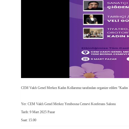
CEM Vakfı Genel Merkez Kadın Kollarımız tarafından organize edilen “Kadın V
Yer: CEM Vakfı Genel Merkez Yenibosna Cemevi Konferans Salonu
Tarih: 9 Mart 2025 Pazar
Saat: 15.00