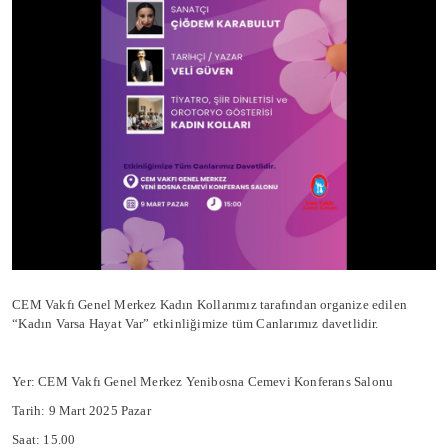
CEM Vakfı Genel Merkez Kadın Kollarımız tarafından organize edilen
“Kadın Varsa Hayat Var” etkinliğimize tüm Canlarımız davetlidir.
Yer: CEM Vakfı Genel Merkez Yenibosna Cemevi Konferans Salonu
Tarih: 9 Mart 2025 Pazar
Saat: 15.00