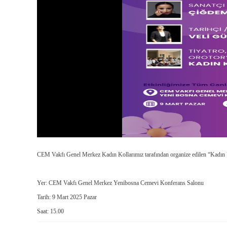
CEM Vakfı Genel Merkez Kadın Kollarımız tarafından organize edilen “Kadın V
Yer: CEM Vakfı Genel Merkez Yenibosna Cemevi Konferans Salonu
Tarih: 9 Mart 2025 Pazar
Saat: 15.00