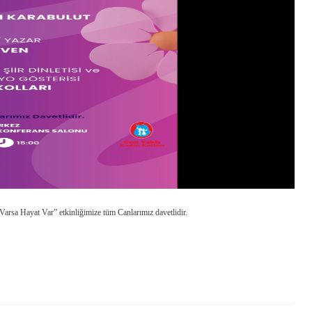
arsa Hayat Var” etkinliğimize tüm Canlarımız davetlidir.