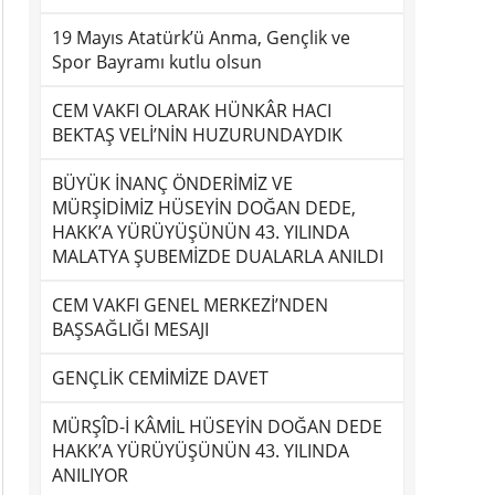
19 Mayıs Atatürk’ü Anma, Gençlik ve
Spor Bayramı kutlu olsun
CEM VAKFI OLARAK HÜNKÂR HACI
BEKTAŞ VELİ’NİN HUZURUNDAYDIK
BÜYÜK İNANÇ ÖNDERİMİZ VE
MÜRŞİDİMİZ HÜSEYİN DOĞAN DEDE,
HAKK’A YÜRÜYÜŞÜNÜN 43. YILINDA
MALATYA ŞUBEMİZDE DUALARLA ANILDI
CEM VAKFI GENEL MERKEZİ’NDEN
BAŞSAĞLIĞI MESAJI
GENÇLİK CEMİMİZE DAVET
MÜRŞÎD-İ KÂMİL HÜSEYİN DOĞAN DEDE
HAKK’A YÜRÜYÜŞÜNÜN 43. YILINDA
ANILIYOR