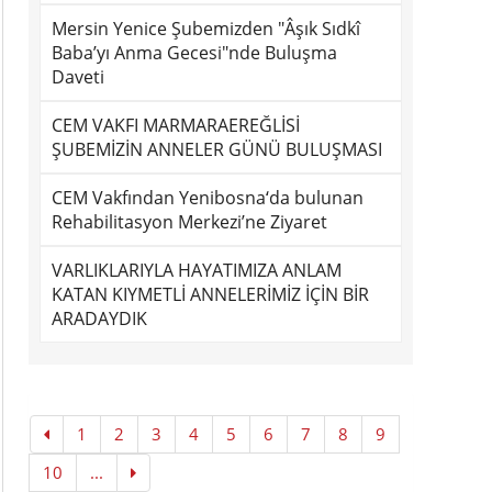
Mersin Yenice Şubemizden "Âşık Sıdkî
Baba’yı Anma Gecesi"nde Buluşma
Daveti
CEM VAKFI MARMARAEREĞLİSİ
ŞUBEMİZİN ANNELER GÜNÜ BULUŞMASI
CEM Vakfından Yenibosna‘da bulunan
Rehabilitasyon Merkezi’ne Ziyaret
VARLIKLARIYLA HAYATIMIZA ANLAM
KATAN KIYMETLİ ANNELERİMİZ İÇİN BİR
ARADAYDIK
1
2
3
4
5
6
7
8
9
10
...