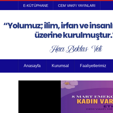
E-KÜTÜPHANE
CEM VAKFI YAYINLARI
Anasayfa
Kurumsal
Faaliyetlerimiz