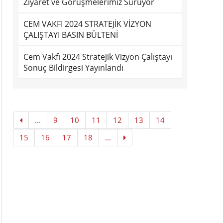
Ziyaret ve Görüşmelerimiz Sürüyor
CEM VAKFI 2024 STRATEJİK VİZYON
ÇALIŞTAYI BASIN BÜLTENİ
Cem Vakfı 2024 Stratejik Vizyon Çalıştayı
Sonuç Bildirgesi Yayınlandı
...
9
10
11
12
13
14
15
16
17
18
...