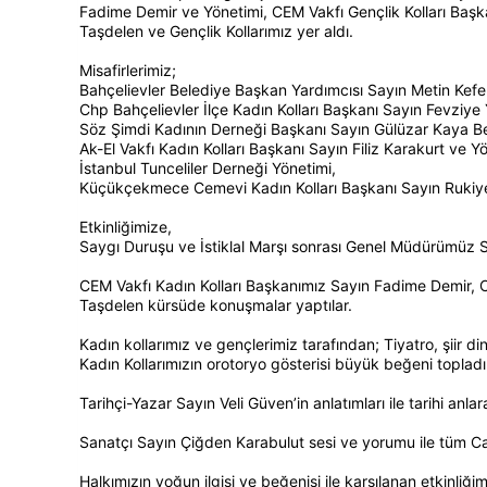
Fadime Demir ve Yönetimi, CEM Vakfı Gençlik Kolları Baş
Taşdelen ve Gençlik Kollarımız yer aldı.
Misafirlerimiz;
Bahçelievler Belediye Başkan Yardımcısı Sayın Metin Kefel
Chp Bahçelievler İlçe Kadın Kolları Başkanı Sayın Fevziye 
Söz Şimdi Kadının Derneği Başkanı Sayın Gülüzar Kaya Be
Ak-El Vakfı Kadın Kolları Başkanı Sayın Filiz Karakurt ve Y
İstanbul Tunceliler Derneği Yönetimi,
Küçükçekmece Cemevi Kadın Kolları Başkanı Sayın Rukiye 
Etkinliğimize,
Saygı Duruşu ve İstiklal Marşı sonrası Genel Müdürümüz Say
CEM Vakfı Kadın Kolları Başkanımız Sayın Fadime Demir, C
Taşdelen kürsüde konuşmalar yaptılar.
Kadın kollarımız ve gençlerimiz tarafından; Tiyatro, şiir din
Kadın Kollarımızın orotoryo gösterisi büyük beğeni topladı
Tarihçi-Yazar Sayın Veli Güven’in anlatımları ile tarihi anlar
Sanatçı Sayın Çiğden Karabulut sesi ve yorumu ile tüm Ca
Halkımızın yoğun ilgisi ve beğenisi ile karşılanan etkinliğim