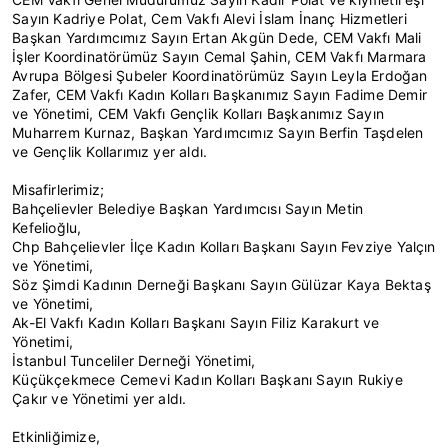
Sayın Kadriye Polat, Cem Vakfı Alevi İslam İnanç Hizmetleri
Başkan Yardımcımız Sayın Ertan Akgün Dede, CEM Vakfı Mali
İşler Koordinatörümüz Sayın Cemal Şahin, CEM Vakfı Marmara
Avrupa Bölgesi Şubeler Koordinatörümüz Sayın Leyla Erdoğan
Zafer, CEM Vakfı Kadın Kolları Başkanımız Sayın Fadime Demir
ve Yönetimi, CEM Vakfı Gençlik Kolları Başkanımız Sayın
Muharrem Kurnaz, Başkan Yardımcımız Sayın Berfin Taşdelen
ve Gençlik Kollarımız yer aldı.
Misafirlerimiz;
Bahçelievler Belediye Başkan Yardımcısı Sayın Metin
Kefelioğlu,
Chp Bahçelievler İlçe Kadın Kolları Başkanı Sayın Fevziye Yalçın
ve Yönetimi,
Söz Şimdi Kadının Derneği Başkanı Sayın Gülüzar Kaya Bektaş
ve Yönetimi,
Ak-El Vakfı Kadın Kolları Başkanı Sayın Filiz Karakurt ve
Yönetimi,
İstanbul Tunceliler Derneği Yönetimi,
Küçükçekmece Cemevi Kadın Kolları Başkanı Sayın Rukiye
Çakır ve Yönetimi yer aldı.
Etkinliğimize,