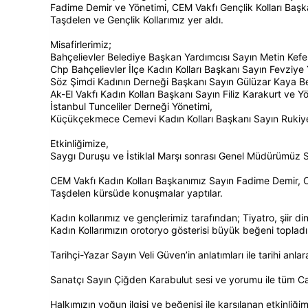
Fadime Demir ve Yönetimi, CEM Vakfı Gençlik Kolları Baş
Taşdelen ve Gençlik Kollarımız yer aldı.
Misafirlerimiz;
Bahçelievler Belediye Başkan Yardımcısı Sayın Metin Kefel
Chp Bahçelievler İlçe Kadın Kolları Başkanı Sayın Fevziye 
Söz Şimdi Kadının Derneği Başkanı Sayın Gülüzar Kaya Be
Ak-El Vakfı Kadın Kolları Başkanı Sayın Filiz Karakurt ve Y
İstanbul Tunceliler Derneği Yönetimi,
Küçükçekmece Cemevi Kadın Kolları Başkanı Sayın Rukiye 
Etkinliğimize,
Saygı Duruşu ve İstiklal Marşı sonrası Genel Müdürümüz Say
CEM Vakfı Kadın Kolları Başkanımız Sayın Fadime Demir, C
Taşdelen kürsüde konuşmalar yaptılar.
Kadın kollarımız ve gençlerimiz tarafından; Tiyatro, şiir din
Kadın Kollarımızın orotoryo gösterisi büyük beğeni topladı
Tarihçi-Yazar Sayın Veli Güven’in anlatımları ile tarihi anlar
Sanatçı Sayın Çiğden Karabulut sesi ve yorumu ile tüm Ca
Halkımızın yoğun ilgisi ve beğenisi ile karşılanan etkinliğim