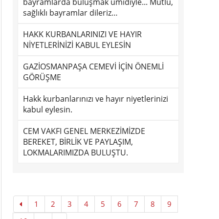
bayramlarda buluşmak ümidiyle... Mutlu,
sağlıklı bayramlar dileriz…
HAKK KURBANLARINIZI VE HAYIR
NİYETLERİNİZİ KABUL EYLESİN
GAZİOSMANPAŞA CEMEVİ İÇİN ÖNEMLİ
GÖRÜŞME
Hakk kurbanlarınızı ve hayır niyetlerinizi
kabul eylesin.
CEM VAKFI GENEL MERKEZİMİZDE
BEREKET, BİRLİK VE PAYLAŞIM,
LOKMALARIMIZDA BULUŞTU.
1
2
3
4
5
6
7
8
9