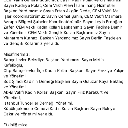
Sayın Kadriye Polat, Cem Vakfı Alevi İslam İnanç Hizmetleri
Başkan Yardımcımız Sayın Ertan Akgün Dede, CEM Vakfı Mali
İşler Koordinatörümüz Sayın Cemal Şahin, CEM Vakfı Marmara
Avrupa Bölgesi Şubeler Koordinatörümüz Sayın Leyla Erdoğan
Zafer, CEM Vakfı Kadın Kolları Başkanımız Sayın Fadime Demir
ve Yönetimi, CEM Vakfı Gençlik Kolları Başkanımız Sayın
Muharrem Kurnaz, Başkan Yardımcımız Sayın Berfin Taşdelen
ve Gençlik Kollarımız yer aldı.
Misafirlerimiz;
Bahçelievler Belediye Başkan Yardımcısı Sayın Metin
Kefelioğlu,
Chp Bahçelievler İlçe Kadın Kolları Başkanı Sayın Fevziye Yalçın
ve Yönetimi,
Söz Şimdi Kadının Derneği Başkanı Sayın Gülüzar Kaya Bektaş
ve Yönetimi,
Ak-El Vakfı Kadın Kolları Başkanı Sayın Filiz Karakurt ve
Yönetimi,
İstanbul Tunceliler Derneği Yönetimi,
Küçükçekmece Cemevi Kadın Kolları Başkanı Sayın Rukiye
Çakır ve Yönetimi yer aldı.
Etkinliğimize,