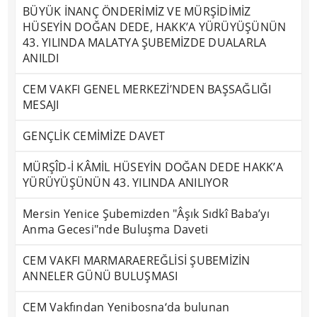
BÜYÜK İNANÇ ÖNDERİMİZ VE MÜRŞİDİMİZ
HÜSEYİN DOĞAN DEDE, HAKK’A YÜRÜYÜŞÜNÜN
43. YILINDA MALATYA ŞUBEMİZDE DUALARLA
ANILDI
CEM VAKFI GENEL MERKEZİ’NDEN BAŞSAĞLIĞI
MESAJI
GENÇLİK CEMİMİZE DAVET
MÜRŞÎD-İ KÂMİL HÜSEYİN DOĞAN DEDE HAKK’A
YÜRÜYÜŞÜNÜN 43. YILINDA ANILIYOR
Mersin Yenice Şubemizden "Âşık Sıdkî Baba’yı
Anma Gecesi"nde Buluşma Daveti
CEM VAKFI MARMARAEREĞLİSİ ŞUBEMİZİN
ANNELER GÜNÜ BULUŞMASI
CEM Vakfından Yenibosna‘da bulunan