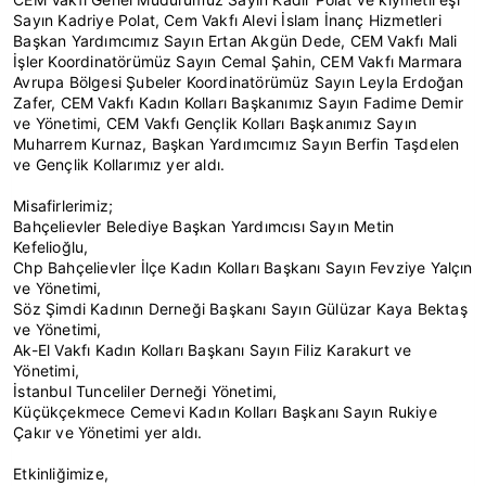
Sayın Kadriye Polat, Cem Vakfı Alevi İslam İnanç Hizmetleri
Başkan Yardımcımız Sayın Ertan Akgün Dede, CEM Vakfı Mali
İşler Koordinatörümüz Sayın Cemal Şahin, CEM Vakfı Marmara
Avrupa Bölgesi Şubeler Koordinatörümüz Sayın Leyla Erdoğan
Zafer, CEM Vakfı Kadın Kolları Başkanımız Sayın Fadime Demir
ve Yönetimi, CEM Vakfı Gençlik Kolları Başkanımız Sayın
Muharrem Kurnaz, Başkan Yardımcımız Sayın Berfin Taşdelen
ve Gençlik Kollarımız yer aldı.
Misafirlerimiz;
Bahçelievler Belediye Başkan Yardımcısı Sayın Metin
Kefelioğlu,
Chp Bahçelievler İlçe Kadın Kolları Başkanı Sayın Fevziye Yalçın
ve Yönetimi,
Söz Şimdi Kadının Derneği Başkanı Sayın Gülüzar Kaya Bektaş
ve Yönetimi,
Ak-El Vakfı Kadın Kolları Başkanı Sayın Filiz Karakurt ve
Yönetimi,
İstanbul Tunceliler Derneği Yönetimi,
Küçükçekmece Cemevi Kadın Kolları Başkanı Sayın Rukiye
Çakır ve Yönetimi yer aldı.
Etkinliğimize,