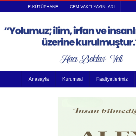
E-KÜTÜPHANE
CEM VAKFI YAYINLARI
Anasayfa
Kurumsal
Faaliyetlerimiz