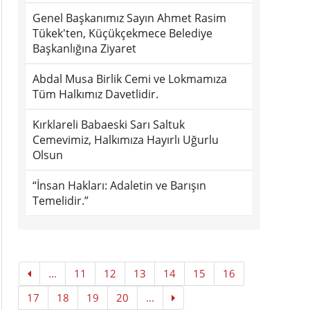
Genel Başkanımız Sayın Ahmet Rasim
Tükek'ten, Küçükçekmece Belediye
Başkanlığına Ziyaret
Abdal Musa Birlik Cemi ve Lokmamıza
Tüm Halkımız Davetlidir.
Kırklareli Babaeski Sarı Saltuk
Cemevimiz, Halkımıza Hayırlı Uğurlu
Olsun
“İnsan Hakları: Adaletin ve Barışın
Temelidir.”
...
11
12
13
14
15
16
17
18
19
20
...