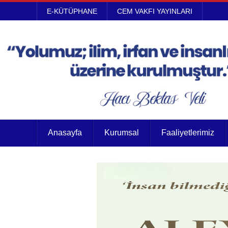
E-KÜTÜPHANE
CEM VAKFI YAYINLARI
Anasayfa
Kurumsal
Faaliyetlerimiz