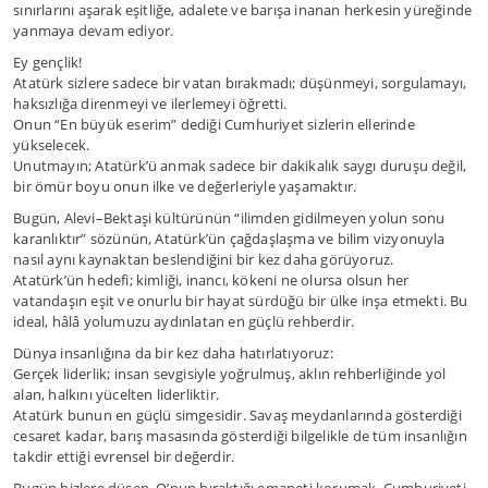
sınırlarını aşarak eşitliğe, adalete ve barışa inanan herkesin yüreğinde
yanmaya devam ediyor.
Ey gençlik!
Atatürk sizlere sadece bir vatan bırakmadı; düşünmeyi, sorgulamayı,
haksızlığa direnmeyi ve ilerlemeyi öğretti.
Onun “En büyük eserim” dediği Cumhuriyet sizlerin ellerinde
yükselecek.
Unutmayın; Atatürk’ü anmak sadece bir dakikalık saygı duruşu değil,
bir ömür boyu onun ilke ve değerleriyle yaşamaktır.
Bugün, Alevi–Bektaşi kültürünün “ilimden gidilmeyen yolun sonu
karanlıktır” sözünün, Atatürk’ün çağdaşlaşma ve bilim vizyonuyla
nasıl aynı kaynaktan beslendiğini bir kez daha görüyoruz.
Atatürk’ün hedefi; kimliği, inancı, kökeni ne olursa olsun her
vatandaşın eşit ve onurlu bir hayat sürdüğü bir ülke inşa etmekti. Bu
ideal, hâlâ yolumuzu aydınlatan en güçlü rehberdir.
Dünya insanlığına da bir kez daha hatırlatıyoruz:
Gerçek liderlik; insan sevgisiyle yoğrulmuş, aklın rehberliğinde yol
alan, halkını yücelten liderliktir.
Atatürk bunun en güçlü simgesidir. Savaş meydanlarında gösterdiği
cesaret kadar, barış masasında gösterdiği bilgelikle de tüm insanlığın
takdir ettiği evrensel bir değerdir.