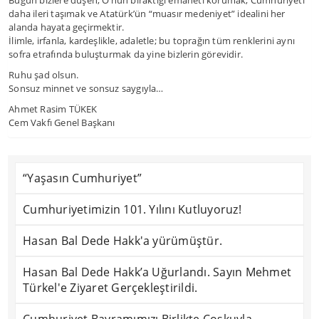
Bugün bizlere düşen, O’nun bıraktığı emaneti korumak, Cumhuriyeti
daha ileri taşımak ve Atatürk’ün “muasır medeniyet” idealini her
alanda hayata geçirmektir.
İlimle, irfanla, kardeşlikle, adaletle; bu toprağın tüm renklerini aynı
sofra etrafında buluşturmak da yine bizlerin görevidir.
Ruhu şad olsun.
Sonsuz minnet ve sonsuz saygıyla…
Ahmet Rasim TÜKEK
Cem Vakfı Genel Başkanı
“Yaşasın Cumhuriyet”
Cumhuriyetimizin 101. Yılını Kutluyoruz!
Hasan Bal Dede Hakk'a yürümüştür.
Hasan Bal Dede Hakk’a Uğurlandı. Sayın Mehmet
Türkel'e Ziyaret Gerçekleştirildi.