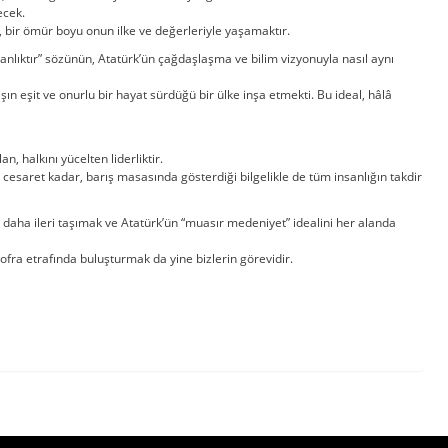
ecek.
 bir ömür boyu onun ilke ve değerleriyle yaşamaktır.
nlıktır” sözünün, Atatürk’ün çağdaşlaşma ve bilim vizyonuyla nasıl aynı
şın eşit ve onurlu bir hayat sürdüğü bir ülke inşa etmekti. Bu ideal, hâlâ
n, halkını yücelten liderliktir.
esaret kadar, barış masasında gösterdiği bilgelikle de tüm insanlığın takdir
daha ileri taşımak ve Atatürk’ün “muasır medeniyet” idealini her alanda
 sofra etrafında buluşturmak da yine bizlerin görevidir.