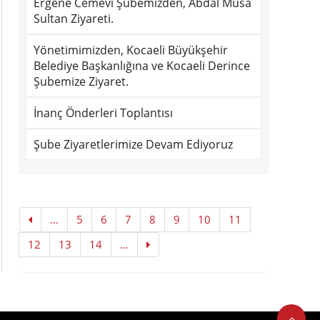
Ergene Cemevi Şubemizden, Abdal Musa
Sultan Ziyareti.
Yönetimimizden, Kocaeli Büyükşehir
Belediye Başkanlığına ve Kocaeli Derince
Şubemize Ziyaret.
İnanç Önderleri Toplantısı
Şube Ziyaretlerimize Devam Ediyoruz
...
5
6
7
8
9
10
11
12
13
14
...