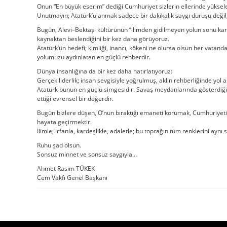
Onun “En büyük eserim” dediği Cumhuriyet sizlerin ellerinde yüksel
Unutmayın; Atatürk’ü anmak sadece bir dakikalık saygı duruşu değil,
Bugün, Alevi–Bektaşi kültürünün “ilimden gidilmeyen yolun sonu kara
kaynaktan beslendiğini bir kez daha görüyoruz.
Atatürk’ün hedefi; kimliği, inancı, kökeni ne olursa olsun her vatanda
yolumuzu aydınlatan en güçlü rehberdir.
Dünya insanlığına da bir kez daha hatırlatıyoruz:
Gerçek liderlik; insan sevgisiyle yoğrulmuş, aklın rehberliğinde yol ala
Atatürk bunun en güçlü simgesidir. Savaş meydanlarında gösterdiği c
ettiği evrensel bir değerdir.
Bugün bizlere düşen, O’nun bıraktığı emaneti korumak, Cumhuriyeti 
hayata geçirmektir.
İlimle, irfanla, kardeşlikle, adaletle; bu toprağın tüm renklerini aynı
Ruhu şad olsun.
Sonsuz minnet ve sonsuz saygıyla…
Ahmet Rasim TÜKEK
Cem Vakfı Genel Başkanı