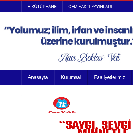
E-KÜTÜPHANE
CEM VAKFI YAYINLARI
Anasayfa
Kurumsal
Faaliyetlerimiz