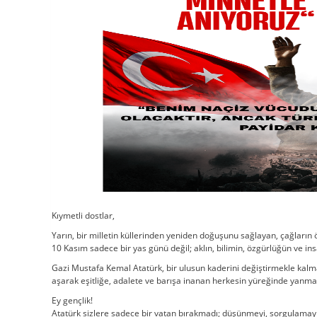
Kıymetli dostlar,
Yarın, bir milletin küllerinden yeniden doğuşunu sağlayan, çağların ö
10 Kasım sadece bir yas günü değil; aklın, bilimin, özgürlüğün ve 
Gazi Mustafa Kemal Atatürk, bir ulusun kaderini değiştirmekle kalmadı;
aşarak eşitliğe, adalete ve barışa inanan herkesin yüreğinde yanm
Ey gençlik!
Atatürk sizlere sadece bir vatan bırakmadı; düşünmeyi, sorgulamayı,