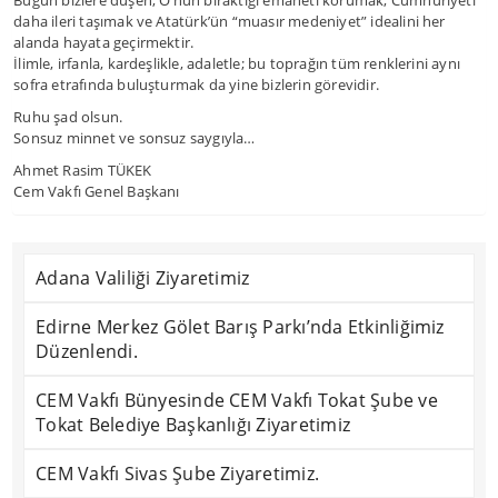
Bugün bizlere düşen, O’nun bıraktığı emaneti korumak, Cumhuriyeti
daha ileri taşımak ve Atatürk’ün “muasır medeniyet” idealini her
alanda hayata geçirmektir.
İlimle, irfanla, kardeşlikle, adaletle; bu toprağın tüm renklerini aynı
sofra etrafında buluşturmak da yine bizlerin görevidir.
Ruhu şad olsun.
Sonsuz minnet ve sonsuz saygıyla…
Ahmet Rasim TÜKEK
Cem Vakfı Genel Başkanı
Adana Valiliği Ziyaretimiz
Edirne Merkez Gölet Barış Parkı’nda Etkinliğimiz
Düzenlendi.
CEM Vakfı Bünyesinde CEM Vakfı Tokat Şube ve
Tokat Belediye Başkanlığı Ziyaretimiz
CEM Vakfı Sivas Şube Ziyaretimiz.