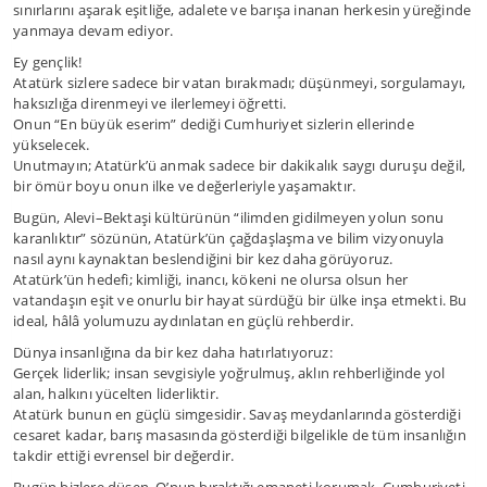
sınırlarını aşarak eşitliğe, adalete ve barışa inanan herkesin yüreğinde
yanmaya devam ediyor.
Ey gençlik!
Atatürk sizlere sadece bir vatan bırakmadı; düşünmeyi, sorgulamayı,
haksızlığa direnmeyi ve ilerlemeyi öğretti.
Onun “En büyük eserim” dediği Cumhuriyet sizlerin ellerinde
yükselecek.
Unutmayın; Atatürk’ü anmak sadece bir dakikalık saygı duruşu değil,
bir ömür boyu onun ilke ve değerleriyle yaşamaktır.
Bugün, Alevi–Bektaşi kültürünün “ilimden gidilmeyen yolun sonu
karanlıktır” sözünün, Atatürk’ün çağdaşlaşma ve bilim vizyonuyla
nasıl aynı kaynaktan beslendiğini bir kez daha görüyoruz.
Atatürk’ün hedefi; kimliği, inancı, kökeni ne olursa olsun her
vatandaşın eşit ve onurlu bir hayat sürdüğü bir ülke inşa etmekti. Bu
ideal, hâlâ yolumuzu aydınlatan en güçlü rehberdir.
Dünya insanlığına da bir kez daha hatırlatıyoruz:
Gerçek liderlik; insan sevgisiyle yoğrulmuş, aklın rehberliğinde yol
alan, halkını yücelten liderliktir.
Atatürk bunun en güçlü simgesidir. Savaş meydanlarında gösterdiği
cesaret kadar, barış masasında gösterdiği bilgelikle de tüm insanlığın
takdir ettiği evrensel bir değerdir.