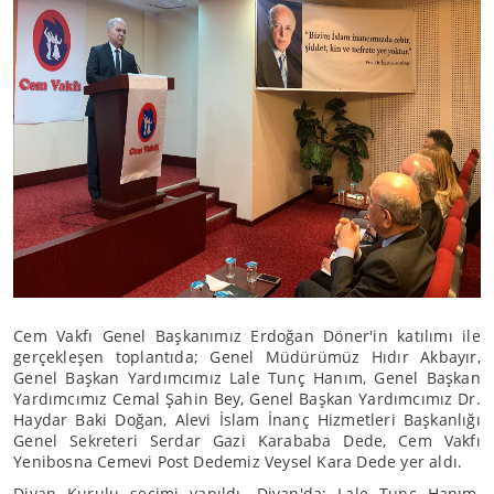
Cem Vakfı Genel Başkanımız Erdoğan Döner'in katılımı ile
gerçekleşen toplantıda; Genel Müdürümüz Hıdır Akbayır,
Genel Başkan Yardımcımız Lale Tunç Hanım, Genel Başkan
Yardımcımız Cemal Şahin Bey, Genel Başkan Yardımcımız Dr.
Haydar Baki Doğan, Alevi İslam İnanç Hizmetleri Başkanlığı
Genel Sekreteri Serdar Gazi Karababa Dede, Cem Vakfı
Yenibosna Cemevi Post Dedemiz Veysel Kara Dede yer aldı.
Divan Kurulu seçimi yapıldı. Divan'da; Lale Tunç Hanım,