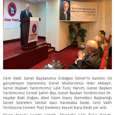
Cem Vakfı Genel Başkanımız Erdoğan Döner'in katılımı ile
gerçekleşen toplantıda; Genel Müdürümüz Hıdır Akbayır,
Genel Başkan Yardımcımız Lale Tunç Hanım, Genel Başkan
Yardımcımız Cemal Şahin Bey, Genel Başkan Yardımcımız Dr.
Haydar Baki Doğan, Alevi İslam İnanç Hizmetleri Başkanlığı
Genel Sekreteri Serdar Gazi Karababa Dede, Cem Vakfı
Yenibosna Cemevi Post Dedemiz Veysel Kara Dede yer aldı.
Divan Kurulu seçimi yapıldı. Divan'da; Lale Tunç Hanım,