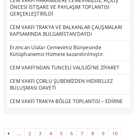
CEM VAKFI HARAMİDERE CEMEVİMİZDE, AÇILIŞ
ÖNCESİ İSTİŞARE VE PAYLAŞIM TOPLANTISI
GERÇEKLEŞTİRİLDİ
CEM VAKFI TRAKYA VE BALKANLAR ÇALIŞMALARI
KAPSAMINDA BULGARİSTAN’DAYDI
Erzincan Ulalar Cemevimiz Bünyesinde
Kütüphanemiz Hizmete kazandırılmıştır.
CEM VAKFI’NDAN TUNCELİ VALİLİĞİ’NE ZİYARET
CEM VAKFI ÇORLU ŞUBEMİZDEN HIDIRELLEZ
BULUŞMASI DAVETİ
CEM VAKFI TRAKYA BÖLGE TOPLANTISI – EDİRNE
...
2
3
4
5
6
7
8
9
10