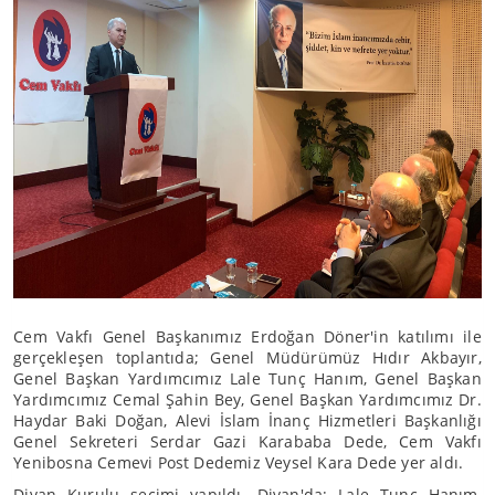
Cem Vakfı Genel Başkanımız Erdoğan Döner'in katılımı ile
gerçekleşen toplantıda; Genel Müdürümüz Hıdır Akbayır,
Genel Başkan Yardımcımız Lale Tunç Hanım, Genel Başkan
Yardımcımız Cemal Şahin Bey, Genel Başkan Yardımcımız Dr.
Haydar Baki Doğan, Alevi İslam İnanç Hizmetleri Başkanlığı
Genel Sekreteri Serdar Gazi Karababa Dede, Cem Vakfı
Yenibosna Cemevi Post Dedemiz Veysel Kara Dede yer aldı.
Divan Kurulu seçimi yapıldı. Divan'da; Lale Tunç Hanım,