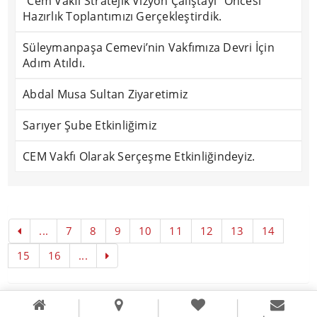
“Cem Vakfı Stratejik Vizyon Çalıştayı” Öncesi
Hazırlık Toplantımızı Gerçekleştirdik.
Süleymanpaşa Cemevi’nin Vakfımıza Devri İçin
Adım Atıldı.
Abdal Musa Sultan Ziyaretimiz
Sarıyer Şube Etkinliğimiz
CEM Vakfı Olarak Serçeşme Etkinliğindeyiz.
...
7
8
9
10
11
12
13
14
15
16
...
Copyright © 2016
Literal Webdizayn