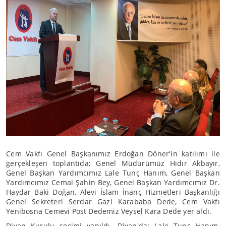
Cem Vakfı Genel Başkanımız Erdoğan Döner'in katılımı ile
gerçekleşen toplantıda; Genel Müdürümüz Hıdır Akbayır,
Genel Başkan Yardımcımız Lale Tunç Hanım, Genel Başkan
Yardımcımız Cemal Şahin Bey, Genel Başkan Yardımcımız Dr.
Haydar Baki Doğan, Alevi İslam İnanç Hizmetleri Başkanlığı
Genel Sekreteri Serdar Gazi Karababa Dede, Cem Vakfı
Yenibosna Cemevi Post Dedemiz Veysel Kara Dede yer aldı.
Divan Kurulu seçimi yapıldı. Divan'da; Lale Tunç Hanım,