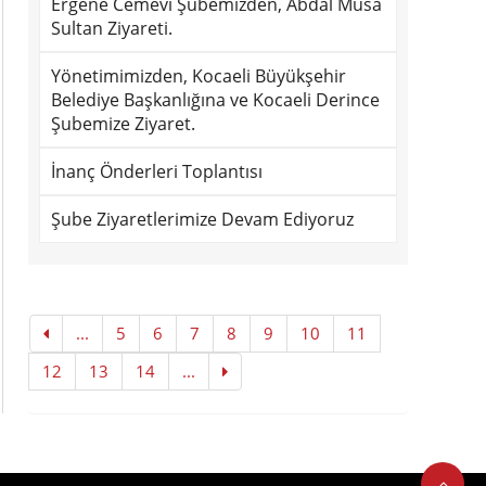
Ergene Cemevi Şubemizden, Abdal Musa
Sultan Ziyareti.
Yönetimimizden, Kocaeli Büyükşehir
Belediye Başkanlığına ve Kocaeli Derince
Şubemize Ziyaret.
İnanç Önderleri Toplantısı
Şube Ziyaretlerimize Devam Ediyoruz
...
5
6
7
8
9
10
11
12
13
14
...