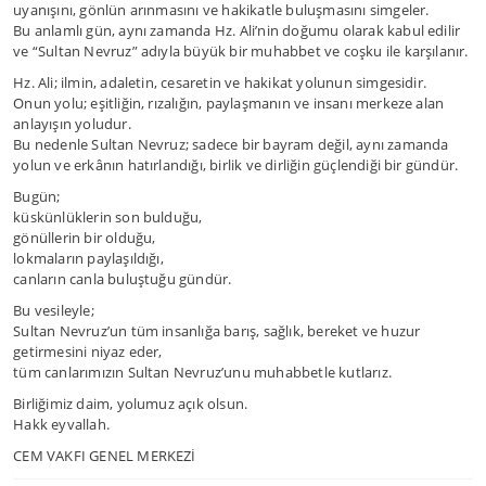
uyanışını, gönlün arınmasını ve hakikatle buluşmasını simgeler.
Bu anlamlı gün, aynı zamanda Hz. Ali’nin doğumu olarak kabul edilir
ve “Sultan Nevruz” adıyla büyük bir muhabbet ve coşku ile karşılanır.
Hz. Ali; ilmin, adaletin, cesaretin ve hakikat yolunun simgesidir.
Onun yolu; eşitliğin, rızalığın, paylaşmanın ve insanı merkeze alan
anlayışın yoludur.
Bu nedenle Sultan Nevruz; sadece bir bayram değil, aynı zamanda
yolun ve erkânın hatırlandığı, birlik ve dirliğin güçlendiği bir gündür.
Bugün;
küskünlüklerin son bulduğu,
gönüllerin bir olduğu,
lokmaların paylaşıldığı,
canların canla buluştuğu gündür.
Bu vesileyle;
Sultan Nevruz’un tüm insanlığa barış, sağlık, bereket ve huzur
getirmesini niyaz eder,
tüm canlarımızın Sultan Nevruz’unu muhabbetle kutlarız.
Birliğimiz daim, yolumuz açık olsun.
Hakk eyvallah.
CEM VAKFI GENEL MERKEZİ