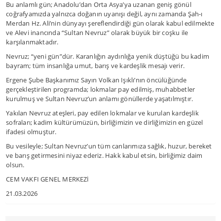
Bu anlamlı gün; Anadolu’dan Orta Asya’ya uzanan geniş gönül
coğrafyamızda yalnızca doğanın uyanışı değil, aynı zamanda Şah-ı
Merdan Hz. Ali’nin dünyayı şereflendirdiği gün olarak kabul edilmekte
ve Alevi inancında “Sultan Nevruz” olarak büyük bir coşku ile
karşılanmaktadır.
Nevruz; “yeni gün”dür. Karanlığın aydınlığa yenik düştüğü bu kadim
bayram; tüm insanlığa umut, barış ve kardeşlik mesajı verir.
Ergene Şube Başkanımız Sayın Volkan Işıklı’nın öncülüğünde
gerçekleştirilen programda; lokmalar pay edilmiş, muhabbetler
kurulmuş ve Sultan Nevruz’un anlamı gönüllerde yaşatılmıştır.
Yakılan Nevruz ateşleri, pay edilen lokmalar ve kurulan kardeşlik
sofraları; kadim kültürümüzün, birliğimizin ve dirliğimizin en güzel
ifadesi olmuştur.
Bu vesileyle; Sultan Nevruz’un tüm canlarımıza sağlık, huzur, bereket
ve barış getirmesini niyaz ederiz. Hakk kabul etsin, birliğimiz daim
olsun.
CEM VAKFI GENEL MERKEZİ
21.03.2026