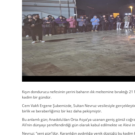
Kışın dondurucu nefesinin yerini baharın ılık meltemine bıraktığı 21
kadim bir gündür.
Cem Vakfı Ergene Şubemizde, Sultan Nevruz vesilesiyle gerçekleştiri
birlik ve beraberliğimiz bir kez daha pekişmiştir.
Bu anlamlı gün; Anadolu’dan Orta Asya’ya uzanan geniş gönül coğr
Ali’nin dünyayı şereflendirdiği gün olarak kabul edilmekte ve Alevi 
Nevruz; “yeni gün”dür. Karanlığın aydınlığa yenik düştüğü bu kadim 