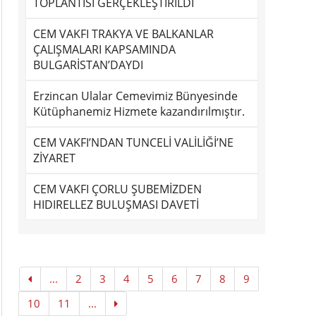
TOPLANTISI GERÇEKLEŞTİRİLDİ
CEM VAKFI TRAKYA VE BALKANLAR
ÇALIŞMALARI KAPSAMINDA
BULGARİSTAN’DAYDI
Erzincan Ulalar Cemevimiz Bünyesinde
Kütüphanemiz Hizmete kazandırılmıştır.
CEM VAKFI’NDAN TUNCELİ VALİLİĞİ’NE
ZİYARET
CEM VAKFI ÇORLU ŞUBEMİZDEN
HIDIRELLEZ BULUŞMASI DAVETİ
...
2
3
4
5
6
7
8
9
10
11
...