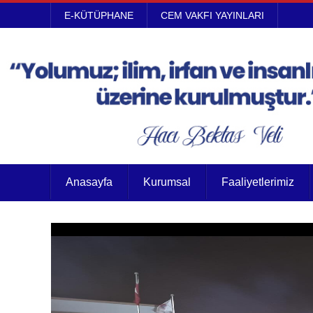
E-KÜTÜPHANE
CEM VAKFI YAYINLARI
Anasayfa
Kurumsal
Faaliyetlerimiz