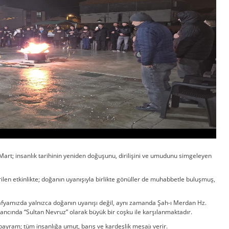
 Mart; insanlık tarihinin yeniden doğuşunu, dirilişini ve umudunu simgeleyen
len etkinlikte; doğanın uyanışıyla birlikte gönüller de muhabbetle buluşmuş,
afyamızda yalnızca doğanın uyanışı değil, aynı zamanda Şah-ı Merdan Hz.
inancında “Sultan Nevruz” olarak büyük bir coşku ile karşılanmaktadır.
bayram; tüm insanlığa umut, barış ve kardeşlik mesajı verir.