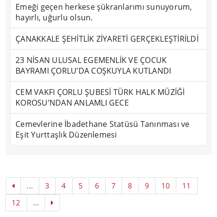
Emeği geçen herkese şükranlarımı sunuyorum,
hayırlı, uğurlu olsun.
ÇANAKKALE ŞEHİTLİK ZİYARETİ GERÇEKLEŞTİRİLDİ
23 NİSAN ULUSAL EGEMENLİK VE ÇOCUK
BAYRAMI ÇORLU’DA COŞKUYLA KUTLANDI
CEM VAKFI ÇORLU ŞUBESİ TÜRK HALK MÜZİĞİ
KOROSU’NDAN ANLAMLI GECE
Cemevlerine İbadethane Statüsü Tanınması ve
Eşit Yurttaşlık Düzenlemesi
...
3
4
5
6
7
8
9
10
11
12
...