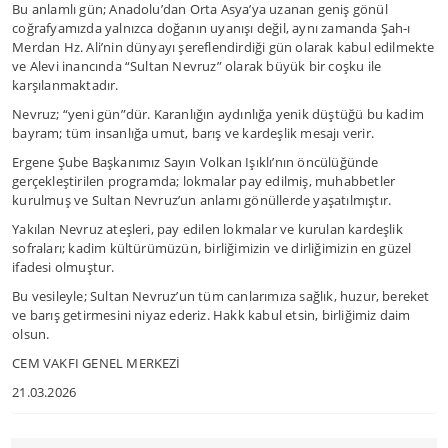
Bu anlamlı gün; Anadolu’dan Orta Asya’ya uzanan geniş gönül
coğrafyamızda yalnızca doğanın uyanışı değil, aynı zamanda Şah-ı
Merdan Hz. Ali’nin dünyayı şereflendirdiği gün olarak kabul edilmekte
ve Alevi inancında “Sultan Nevruz” olarak büyük bir coşku ile
karşılanmaktadır.
Nevruz; “yeni gün”dür. Karanlığın aydınlığa yenik düştüğü bu kadim
bayram; tüm insanlığa umut, barış ve kardeşlik mesajı verir.
Ergene Şube Başkanımız Sayın Volkan Işıklı’nın öncülüğünde
gerçekleştirilen programda; lokmalar pay edilmiş, muhabbetler
kurulmuş ve Sultan Nevruz’un anlamı gönüllerde yaşatılmıştır.
Yakılan Nevruz ateşleri, pay edilen lokmalar ve kurulan kardeşlik
sofraları; kadim kültürümüzün, birliğimizin ve dirliğimizin en güzel
ifadesi olmuştur.
Bu vesileyle; Sultan Nevruz’un tüm canlarımıza sağlık, huzur, bereket
ve barış getirmesini niyaz ederiz. Hakk kabul etsin, birliğimiz daim
olsun.
CEM VAKFI GENEL MERKEZİ
21.03.2026