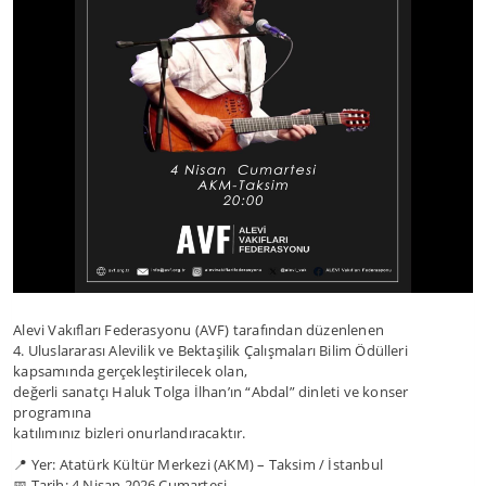
Alevi Vakıfları Federasyonu (AVF) tarafından düzenlenen
4. Uluslararası Alevilik ve Bektaşilik Çalışmaları Bilim Ödülleri
kapsamında gerçekleştirilecek olan,
değerli sanatçı Haluk Tolga İlhan’ın “Abdal” dinleti ve konser
programına
katılımınız bizleri onurlandıracaktır.
📍 Yer: Atatürk Kültür Merkezi (AKM) – Taksim / İstanbul
📅 Tarih: 4 Nisan 2026 Cumartesi