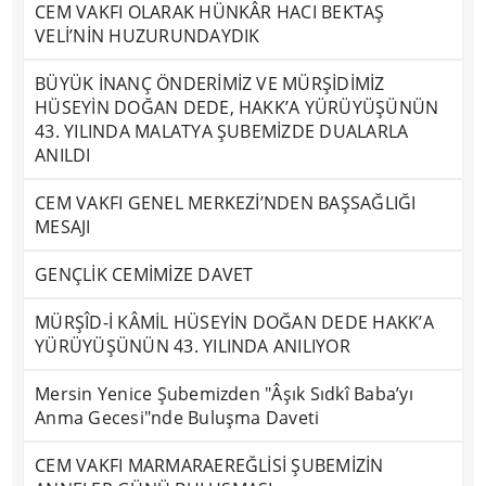
CEM VAKFI OLARAK HÜNKÂR HACI BEKTAŞ
VELİ’NİN HUZURUNDAYDIK
BÜYÜK İNANÇ ÖNDERİMİZ VE MÜRŞİDİMİZ
HÜSEYİN DOĞAN DEDE, HAKK’A YÜRÜYÜŞÜNÜN
43. YILINDA MALATYA ŞUBEMİZDE DUALARLA
ANILDI
CEM VAKFI GENEL MERKEZİ’NDEN BAŞSAĞLIĞI
MESAJI
GENÇLİK CEMİMİZE DAVET
MÜRŞÎD-İ KÂMİL HÜSEYİN DOĞAN DEDE HAKK’A
YÜRÜYÜŞÜNÜN 43. YILINDA ANILIYOR
Mersin Yenice Şubemizden "Âşık Sıdkî Baba’yı
Anma Gecesi"nde Buluşma Daveti
CEM VAKFI MARMARAEREĞLİSİ ŞUBEMİZİN