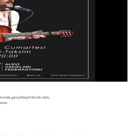
amında gerçekleştirilecek olan,
amına