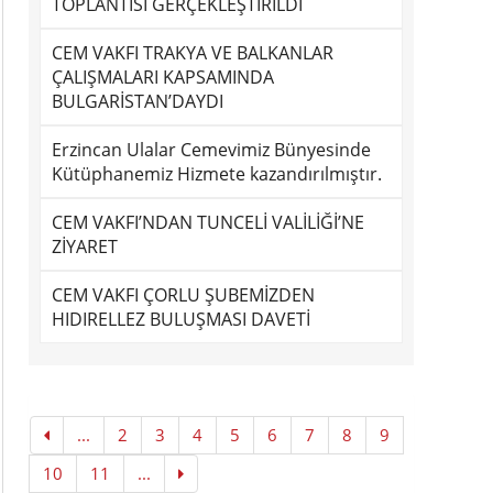
TOPLANTISI GERÇEKLEŞTİRİLDİ
CEM VAKFI TRAKYA VE BALKANLAR
ÇALIŞMALARI KAPSAMINDA
BULGARİSTAN’DAYDI
Erzincan Ulalar Cemevimiz Bünyesinde
Kütüphanemiz Hizmete kazandırılmıştır.
CEM VAKFI’NDAN TUNCELİ VALİLİĞİ’NE
ZİYARET
CEM VAKFI ÇORLU ŞUBEMİZDEN
HIDIRELLEZ BULUŞMASI DAVETİ
...
2
3
4
5
6
7
8
9
10
11
...