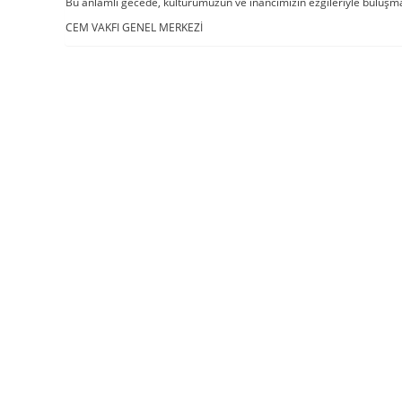
Bu anlamlı gecede, kültürümüzün ve inancımızın ezgileriyle buluş
CEM VAKFI GENEL MERKEZİ