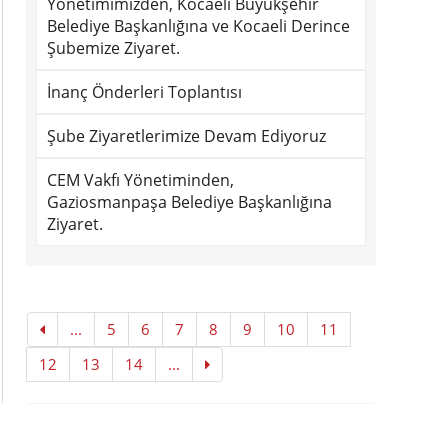
Yönetimimizden, Kocaeli Büyükşehir
Belediye Başkanlığına ve Kocaeli Derince
Şubemize Ziyaret.
İnanç Önderleri Toplantısı
Şube Ziyaretlerimize Devam Ediyoruz
CEM Vakfı Yönetiminden,
Gaziosmanpaşa Belediye Başkanlığına
Ziyaret.
...
5
6
7
8
9
10
11
12
13
14
...