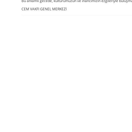
Bu anlamlı gecede, kültürümüzün ve inancımızın ezgileriyle buluş
CEM VAKFI GENEL MERKEZİ