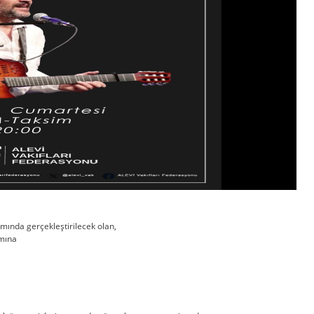
amında gerçekleştirilecek olan,
amına