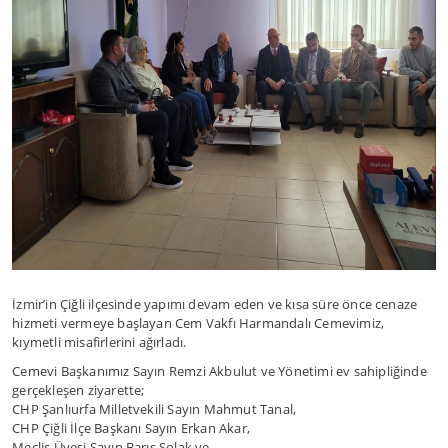
İzmir’in Çiğli ilçesinde yapımı devam eden ve kısa süre önce cenaze
hizmeti vermeye başlayan Cem Vakfı Harmandalı Cemevimiz,
kıymetli misafirlerini ağırladı.
Cemevi Başkanımız Sayın Remzi Akbulut ve Yönetimi ev sahipliğinde
gerçekleşen ziyarette;
CHP Şanlıurfa Milletvekili Sayın Mahmut Tanal,
CHP Çiğli İlçe Başkanı Sayın Erkan Akar,
Meclis Üyesi Sayın Barış Solak ve