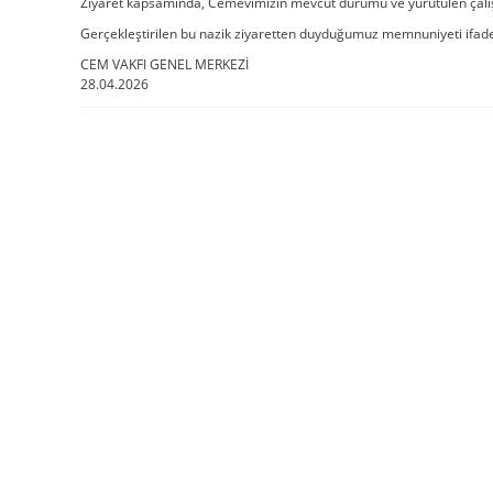
Ziyaret kapsamında, Cemevimizin mevcut durumu ve yürütülen çalışm
Gerçekleştirilen bu nazik ziyaretten duyduğumuz memnuniyeti ifade 
CEM VAKFI GENEL MERKEZİ
28.04.2026