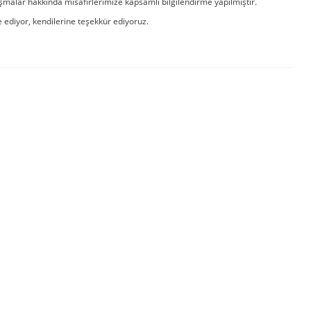
alar hakkında misafirlerimize kapsamlı bilgilendirme yapılmıştır.
ediyor, kendilerine teşekkür ediyoruz.