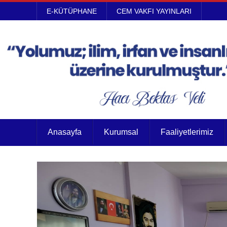
E-KÜTÜPHANE
CEM VAKFI YAYINLARI
Anasayfa
Kurumsal
Faaliyetlerimiz