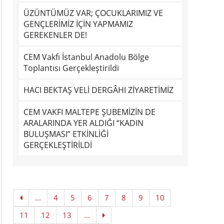
ÜZÜNTÜMÜZ VAR; ÇOCUKLARIMIZ VE
GENÇLERİMİZ İÇİN YAPMAMIZ
GEREKENLER DE!
CEM Vakfı İstanbul Anadolu Bölge
Toplantısı Gerçekleştirildi
HACI BEKTAŞ VELİ DERGÂHI ZİYARETİMİZ
CEM VAKFI MALTEPE ŞUBEMİZİN DE
ARALARINDA YER ALDIĞI “KADIN
BULUŞMASI” ETKİNLİĞİ
GERÇEKLEŞTİRİLDİ
...
4
5
6
7
8
9
10
11
12
13
...