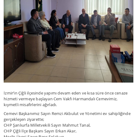
İzmir’in Çiğli ilçesinde yapımı devam eden ve kısa süre önce cenaze
hizmeti vermeye başlayan Cem Vakfı Harmandalı Cemevimiz,
kıymetli misafirlerini ağırladı.
Cemevi Başkanımız Sayın Remzi Akbulut ve Yönetimi ev sahipliğinde
gerçekleşen ziyarette;
CHP Şanlıurfa Milletvekili Sayın Mahmut Tanal,
CHP Çiğli İlçe Başkanı Sayın Erkan Akar,
Meclis Üyesi Sayın Barış Solak ve