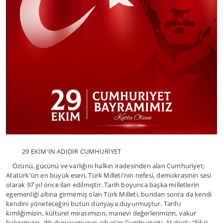
29 EKİM'İN ADIDIR CUMHURİYET
Özünü, gücünü ve varlığını halkın iradesinden alan Cumhuriyet;
Atatürk'ün en büyük eseri, Türk Milleti'nin nefesi, demokrasinin sesi
olarak 97 yıl önce ilan edilmiştir. Tarih boyunca başka milletlerin
egemenliği altına girmemiş olan Türk Milleti, bundan sonra da kendi
kendini yöneteceğini bütün dünyaya duyurmuştur. Tarihi
kimliğimizin, kültürel mirasımızın, manevi değerlerimizin, vakur
bakışımızın, dik duruşumuzun adı olan Cumhuriyeti, Atatürk: "Fikri