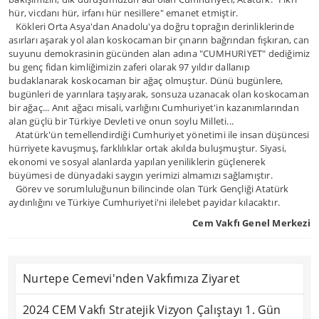
hür, vicdanı hür, irfanı hür nesillere" emanet etmiştir.
Kökleri Orta Asya'dan Anadolu'ya doğru toprağın derinliklerinde
asırları aşarak yol alan koskocaman bir çınarın bağrından fışkıran, can
suyunu demokrasinin gücünden alan adına "CUMHURİYET" dediğimiz
bu genç fidan kimliğimizin zaferi olarak 97 yıldır dallanıp
budaklanarak koskocaman bir ağaç olmuştur. Dünü bugünlere,
bugünleri de yarınlara taşıyarak, sonsuza uzanacak olan koskocaman
bir ağaç... Anıt ağacı misali, varlığını Cumhuriyet'in kazanımlarından
alan güçlü bir Türkiye Devleti ve onun soylu Milleti...
Atatürk'ün temellendirdiği Cumhuriyet yönetimi ile insan düşüncesi
hürriyete kavuşmuş, farklılıklar ortak akılda buluşmuştur. Siyasi,
ekonomi ve sosyal alanlarda yapılan yeniliklerin güçlenerek
büyümesi de dünyadaki saygın yerimizi almamızı sağlamıştır.
Görev ve sorumluluğunun bilincinde olan Türk Gençliği Atatürk
aydınlığını ve Türkiye Cumhuriyeti'ni ilelebet payidar kılacaktır.
Cem Vakfı Genel Merkezi
Nurtepe Cemevi'nden Vakfımıza Ziyaret
2024 CEM Vakfı Stratejik Vizyon Çalıştayı 1. Gün