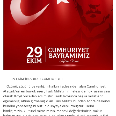
29 EKİM'İN ADIDIR CUMHURİYET
Özünü, gücünü ve varlığını halkın iradesinden alan Cumhuriyet;
Atatürk'ün en büyük eseri, Türk Milleti'nin nefesi, demokrasinin sesi
olarak 97 yıl önce ilan edilmiştir. Tarih boyunca başka milletlerin
egemenliği altına girmemiş olan Türk Milleti, bundan sonra da kendi
kendini yöneteceğini bütün dünyaya duyurmuştur. Tarihi
kimliğimizin, kültürel mirasımızın, manevi değerlerimizin, vakur
bakışımızın, dik duruşumuzun adı olan Cumhuriyeti, Atatürk: "Fikri