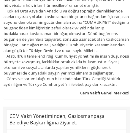
hür, vicdanı hür, irfanı hür nesillere" emanet etmiştir.
Kökleri Orta Asya'dan Anadolu'ya doğru toprağın derinliklerinde
asırları aşarak yol alan koskocaman bir çınarın bağrından fışkıran, can
suyunu demokrasinin gücünden alan adına "CUMHURİYET" dediğimiz
bu genç fidan kimliğimizin zaferi olarak 97 yıldır dallanıp
budaklanarak koskocaman bir ağaç olmuştur. Dünü bugünlere,
bugünleri de yarınlara taşıyarak, sonsuza uzanacak olan koskocaman
bir ağaç... Anıt ağacı misali, varlığını Cumhuriyet'in kazanımlarından
alan güçlü bir Türkiye Devleti ve onun soylu Milleti...
Atatürk'ün temellendirdiği Cumhuriyet yönetimi ile insan düşüncesi
hürriyete kavuşmuş, farklılıklar ortak akılda buluşmuştur. Siyasi,
ekonomi ve sosyal alanlarda yapılan yeniliklerin güçlenerek
büyümesi de dünyadaki saygın yerimizi almamızı sağlamıştır.
Görev ve sorumluluğunun bilincinde olan Türk Gençliği Atatürk
aydınlığını ve Türkiye Cumhuriyeti'ni ilelebet payidar kılacaktır.
Cem Vakfı Genel Merkezi
CEM Vakfı Yönetiminden, Gaziosmanpaşa
Belediye Başkanlığına Ziyaret.