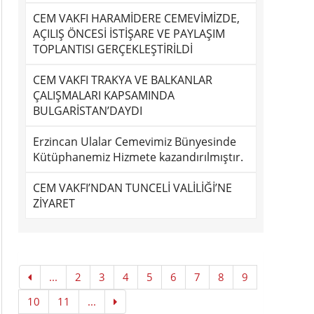
CEM VAKFI HARAMİDERE CEMEVİMİZDE,
AÇILIŞ ÖNCESİ İSTİŞARE VE PAYLAŞIM
TOPLANTISI GERÇEKLEŞTİRİLDİ
CEM VAKFI TRAKYA VE BALKANLAR
ÇALIŞMALARI KAPSAMINDA
BULGARİSTAN’DAYDI
Erzincan Ulalar Cemevimiz Bünyesinde
Kütüphanemiz Hizmete kazandırılmıştır.
CEM VAKFI’NDAN TUNCELİ VALİLİĞİ’NE
ZİYARET
...
2
3
4
5
6
7
8
9
10
11
...