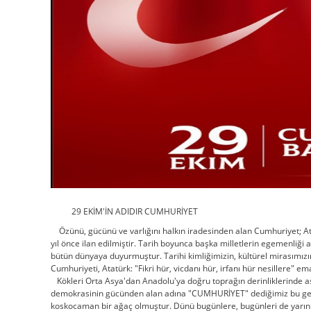
29 EKİM'İN ADIDIR CUMHURİYET
Özünü, gücünü ve varlığını halkın iradesinden alan Cumhuriyet; Atat
yıl önce ilan edilmiştir. Tarih boyunca başka milletlerin egemenliği
bütün dünyaya duyurmuştur. Tarihi kimliğimizin, kültürel mirasımız
Cumhuriyeti, Atatürk: "Fikri hür, vicdanı hür, irfanı hür nesillere" e
Kökleri Orta Asya'dan Anadolu'ya doğru toprağın derinliklerinde as
demokrasinin gücünden alan adına "CUMHURİYET" dediğimiz bu genç f
koskocaman bir ağaç olmuştur. Dünü bugünlere, bugünleri de yarınl