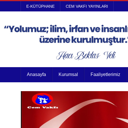
E-KÜTÜPHANE
CEM VAKFI YAYINLARI
Anasayfa
Kurumsal
Faaliyetlerimiz