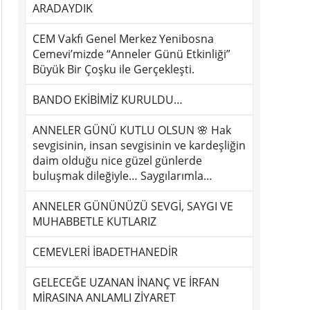
ARADAYDIK
CEM Vakfı Genel Merkez Yenibosna
Cemevi’mizde “Anneler Günü Etkinliği”
Büyük Bir Çoşku ile Gerçekleşti.
BANDO EKİBİMİZ KURULDU…
ANNELER GÜNÜ KUTLU OLSUN 🌸 Hak
sevgisinin, insan sevgisinin ve kardeşliğin
daim olduğu nice güzel günlerde
buluşmak dileğiyle… Saygılarımla…
ANNELER GÜNÜNÜZÜ SEVGİ, SAYGI VE
MUHABBETLE KUTLARIZ
CEMEVLERİ İBADETHANEDİR
GELECEĞE UZANAN İNANÇ VE İRFAN
MİRASINA ANLAMLI ZİYARET