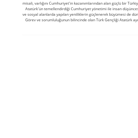
misali, varlığını Cumhuriyet'in kazanımlarından alan güçlü bir Türkiye
Atatürk'ün temellendirdiği Cumhuriyet yönetimi ile insan düşüncesi 
ve sosyal alanlarda yapılan yeniliklerin güçlenerek büyümesi de dü
Görev ve sorumluluğunun bilincinde olan Türk Gençliği Atatürk aydınl