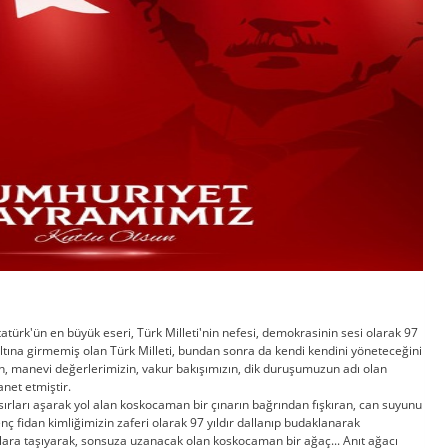
ürk'ün en büyük eseri, Türk Milleti'nin nefesi, demokrasinin sesi olarak 97
 altına girmemiş olan Türk Milleti, bundan sonra da kendi kendini yöneteceğini
ın, manevi değerlerimizin, vakur bakışımızın, dik duruşumuzun adı olan
manet etmiştir.
ırları aşarak yol alan koskocaman bir çınarın bağrından fışkıran, can suyunu
idan kimliğimizin zaferi olarak 97 yıldır dallanıp budaklanarak
ara taşıyarak, sonsuza uzanacak olan koskocaman bir ağaç... Anıt ağacı