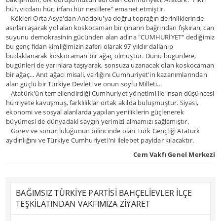
hür, vicdanı hür, irfanı hür nesillere" emanet etmiştir.
Kökleri Orta Asya'dan Anadolu'ya doğru toprağın derinliklerinde
asırları aşarak yol alan koskocaman bir çınarın bağrından fışkıran, can
suyunu demokrasinin gücünden alan adına "CUMHURİYET" dediğimiz
bu genç fidan kimliğimizin zaferi olarak 97 yıldır dallanıp
budaklanarak koskocaman bir ağaç olmuştur. Dünü bugünlere,
bugünleri de yarınlara taşıyarak, sonsuza uzanacak olan koskocaman
bir ağaç... Anıt ağacı misali, varlığını Cumhuriyet'in kazanımlarından
alan güçlü bir Türkiye Devleti ve onun soylu Milleti...
Atatürk'ün temellendirdiği Cumhuriyet yönetimi ile insan düşüncesi
hürriyete kavuşmuş, farklılıklar ortak akılda buluşmuştur. Siyasi,
ekonomi ve sosyal alanlarda yapılan yeniliklerin güçlenerek
büyümesi de dünyadaki saygın yerimizi almamızı sağlamıştır.
Görev ve sorumluluğunun bilincinde olan Türk Gençliği Atatürk
aydınlığını ve Türkiye Cumhuriyeti'ni ilelebet payidar kılacaktır.
Cem Vakfı Genel Merkezi
BAĞIMSIZ TÜRKİYE PARTİSİ BAHÇELİEVLER İLÇE
TEŞKİLATINDAN VAKFIMIZA ZİYARET