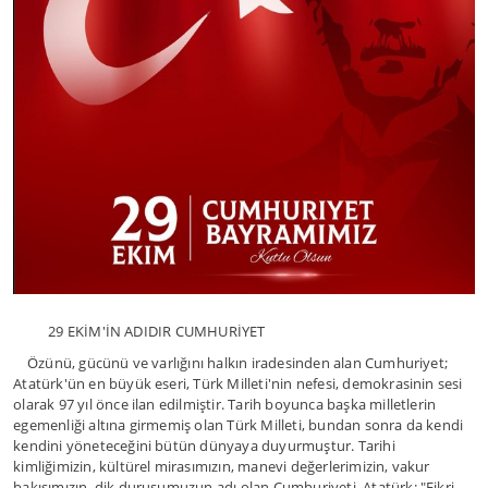
29 EKİM'İN ADIDIR CUMHURİYET
Özünü, gücünü ve varlığını halkın iradesinden alan Cumhuriyet;
Atatürk'ün en büyük eseri, Türk Milleti'nin nefesi, demokrasinin sesi
olarak 97 yıl önce ilan edilmiştir. Tarih boyunca başka milletlerin
egemenliği altına girmemiş olan Türk Milleti, bundan sonra da kendi
kendini yöneteceğini bütün dünyaya duyurmuştur. Tarihi
kimliğimizin, kültürel mirasımızın, manevi değerlerimizin, vakur
bakışımızın, dik duruşumuzun adı olan Cumhuriyeti, Atatürk: "Fikri