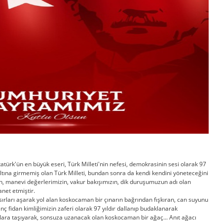
ürk'ün en büyük eseri, Türk Milleti'nin nefesi, demokrasinin sesi olarak 97
 altına girmemiş olan Türk Milleti, bundan sonra da kendi kendini yöneteceğini
ın, manevi değerlerimizin, vakur bakışımızın, dik duruşumuzun adı olan
manet etmiştir.
ırları aşarak yol alan koskocaman bir çınarın bağrından fışkıran, can suyunu
idan kimliğimizin zaferi olarak 97 yıldır dallanıp budaklanarak
ara taşıyarak, sonsuza uzanacak olan koskocaman bir ağaç... Anıt ağacı