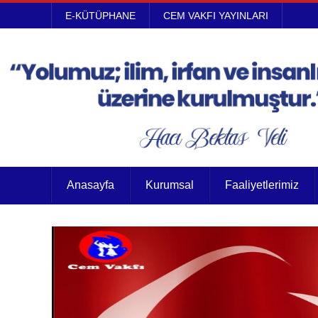
E-KÜTÜPHANE
CEM VAKFI YAYINLARI
Anasayfa
Kurumsal
Faaliyetlerimiz