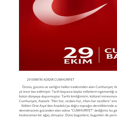
29 EKİM'İN ADIDIR CUMHURİYET
Özünü, gücünü ve varlığını halkın iradesinden alan Cumhuriyet; Atat
yıl önce ilan edilmiştir. Tarih boyunca başka milletlerin egemenliği
bütün dünyaya duyurmuştur. Tarihi kimliğimizin, kültürel mirasımız
Cumhuriyeti, Atatürk: "Fikri hür, vicdanı hür, irfanı hür nesillere" e
Kökleri Orta Asya'dan Anadolu'ya doğru toprağın derinliklerinde as
demokrasinin gücünden alan adına "CUMHURİYET" dediğimiz bu genç f
koskocaman bir ağaç olmuştur. Dünü bugünlere, bugünleri de yarınl