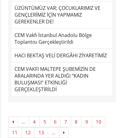
ÜZÜNTÜMÜZ VAR; ÇOCUKLARIMIZ VE
GENÇLERİMİZ İÇİN YAPMAMIZ
GEREKENLER DE!
CEM Vakfı İstanbul Anadolu Bölge
Toplantısı Gerçekleştirildi
HACI BEKTAŞ VELİ DERGÂHI ZİYARETİMİZ
CEM VAKFI MALTEPE ŞUBEMİZİN DE
ARALARINDA YER ALDIĞI “KADIN
BULUŞMASI” ETKİNLİĞİ
GERÇEKLEŞTİRİLDİ
...
4
5
6
7
8
9
10
11
12
13
...