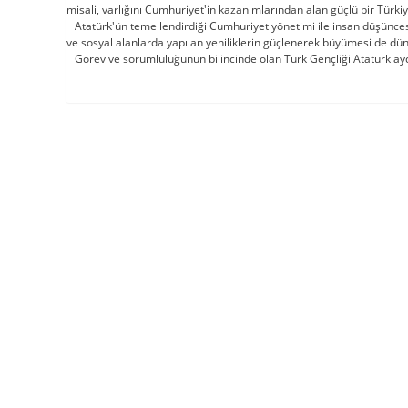
misali, varlığını Cumhuriyet'in kazanımlarından alan güçlü bir Türkiye
Atatürk'ün temellendirdiği Cumhuriyet yönetimi ile insan düşüncesi 
ve sosyal alanlarda yapılan yeniliklerin güçlenerek büyümesi de dü
Görev ve sorumluluğunun bilincinde olan Türk Gençliği Atatürk aydınl