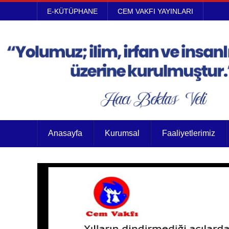
E-KÜTÜPHANE
CEM VAKFI YAYINLARI
Anasayfa
Kurumsal
Faaliyetlerimiz