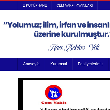
E-KÜTÜPHANE
CEM VAKFI YAYINLARI
Anasayfa
Kurumsal
Faaliyetlerimiz