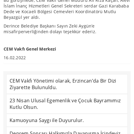
Bu görüşmede; CEM Vakfı Genel Müdürü Ali Rıza Kaçan, Alevi
İslam İnanç Hizmetleri Genel Sekreteri serdar Gazi Karababa
Dede ve Kocaeli Bölgesi Cemevleri Koordinatörü Mutlu
Beyazgül yer aldı.
Derince Belediye Başkanı Sayın Zeki Aygün’e
misafirperverliğinden dolayı teşekkür ederiz.
CEM Vakfı Genel Merkezi
16.02.2022
CEM Vakfı Yönetimi olarak, Erzincan’da Bir Dizi
Ziyarette Bulunuldu.
23 Nisan Ulusal Egemenlik ve Çocuk Bayramımız
Kutlu Olsun.
Kamuoyuna Saygı ile Duyurulur.
Deprem Sonrası Halkımızla Dayanışma İçindeyiz