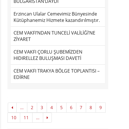
BULGARİSTAN’DAYDI
Erzincan Ulalar Cemevimiz Bünyesinde
Kütüphanemiz Hizmete kazandırılmıştır.
CEM VAKFI’NDAN TUNCELİ VALİLİĞİ’NE
ZİYARET
CEM VAKFI ÇORLU ŞUBEMİZDEN
HIDIRELLEZ BULUŞMASI DAVETİ
CEM VAKFI TRAKYA BÖLGE TOPLANTISI –
EDİRNE
...
2
3
4
5
6
7
8
9
10
11
...