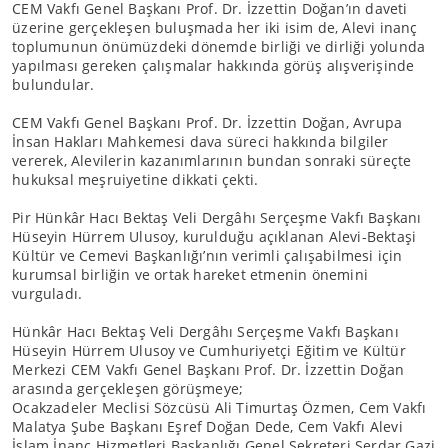
CEM Vakfı Genel Başkanı Prof. Dr. İzzettin Doğan’ın daveti
üzerine gerçekleşen buluşmada her iki isim de, Alevi inanç
toplumunun önümüzdeki dönemde birliği ve dirliği yolunda
yapılması gereken çalışmalar hakkında görüş alışverişinde
bulundular.
CEM Vakfı Genel Başkanı Prof. Dr. İzzettin Doğan, Avrupa
İnsan Hakları Mahkemesi dava süreci hakkında bilgiler
vererek, Alevilerin kazanımlarının bundan sonraki süreçte
hukuksal meşruiyetine dikkati çekti.
Pir Hünkâr Hacı Bektaş Veli Dergâhı Serçeşme Vakfı Başkanı
Hüseyin Hürrem Ulusoy, kurulduğu açıklanan Alevi-Bektaşi
Kültür ve Cemevi Başkanlığı’nın verimli çalışabilmesi için
kurumsal birliğin ve ortak hareket etmenin önemini
vurguladı.
Hünkâr Hacı Bektaş Veli Dergâhı Serçeşme Vakfı Başkanı
Hüseyin Hürrem Ulusoy ve Cumhuriyetçi Eğitim ve Kültür
Merkezi CEM Vakfı Genel Başkanı Prof. Dr. İzzettin Doğan
arasında gerçekleşen görüşmeye;
Ocakzadeler Meclisi Sözcüsü Ali Timurtaş Özmen, Cem Vakfı
Malatya Şube Başkanı Eşref Doğan Dede, Cem Vakfı Alevi
İslam İnanç Hizmetleri Başkanlığı Genel Sekreteri Serdar Gazi