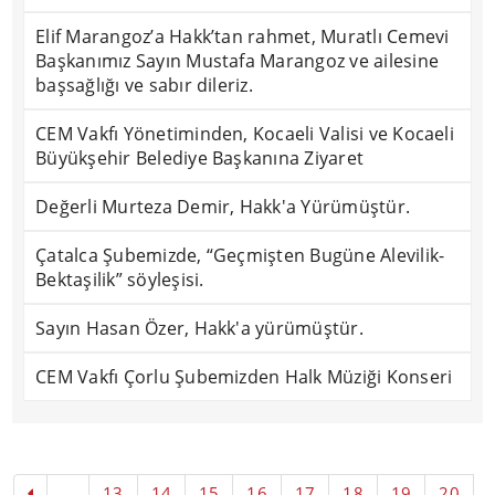
Elif Marangoz’a Hakk’tan rahmet, Muratlı Cemevi
Başkanımız Sayın Mustafa Marangoz ve ailesine
başsağlığı ve sabır dileriz.
CEM Vakfı Yönetiminden, Kocaeli Valisi ve Kocaeli
Büyükşehir Belediye Başkanına Ziyaret
Değerli Murteza Demir, Hakk'a Yürümüştür.
Çatalca Şubemizde, “Geçmişten Bugüne Alevilik-
Bektaşilik” söyleşisi.
Sayın Hasan Özer, Hakk'a yürümüştür.
CEM Vakfı Çorlu Şubemizden Halk Müziği Konseri
...
13
14
15
16
17
18
19
20