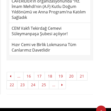
CAFERİDER’in organizasyonunda “Hz.
İmam Mehdi’nin (A.F) Kutlu Doğum
Yıldönümü ve Anna Programı’na Katılım
Sağladık
CEM Vakfı Tekirdağ Cemevi
Süleymanpaşa Şubesi açılıyor!
Hızır Cemi ve Birlik Lokmasına Tüm
Canlarımız Davetlidir
...
16
17
18
19
20
21
22
23
24
25
...