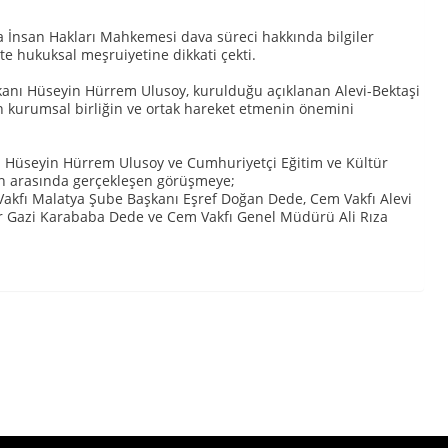
a İnsan Hakları Mahkemesi dava süreci hakkında bilgiler
te hukuksal meşruiyetine dikkati çekti.
kanı Hüseyin Hürrem Ulusoy, kurulduğu açıklanan Alevi-Bektaşi
in kurumsal birliğin ve ortak hareket etmenin önemini
ı Hüseyin Hürrem Ulusoy ve Cumhuriyetçi Eğitim ve Kültür
an arasında gerçekleşen görüşmeye;
akfı Malatya Şube Başkanı Eşref Doğan Dede, Cem Vakfı Alevi
ar Gazi Karababa Dede ve Cem Vakfı Genel Müdürü Ali Rıza