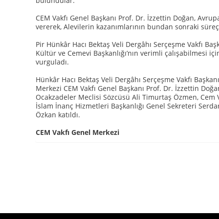
bulundular.
CEM Vakfı Genel Başkanı Prof. Dr. İzzettin Doğan, Avrup
vererek, Alevilerin kazanımlarının bundan sonraki süreç
Pir Hünkâr Hacı Bektaş Veli Dergâhı Serçeşme Vakfı Baş
Kültür ve Cemevi Başkanlığı’nın verimli çalışabilmesi iç
vurguladı.
Hünkâr Hacı Bektaş Veli Dergâhı Serçeşme Vakfı Başkan
Merkezi CEM Vakfı Genel Başkanı Prof. Dr. İzzettin Doğ
Ocakzadeler Meclisi Sözcüsü Ali Timurtaş Özmen, Cem V
İslam İnanç Hizmetleri Başkanlığı Genel Sekreteri Serd
Özkan katıldı.
CEM Vakfı Genel Merkezi