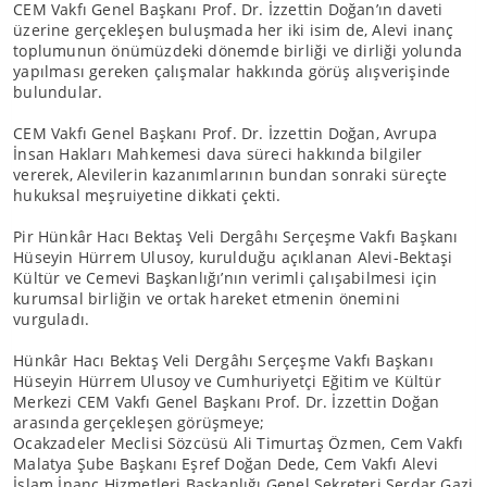
CEM Vakfı Genel Başkanı Prof. Dr. İzzettin Doğan’ın daveti
üzerine gerçekleşen buluşmada her iki isim de, Alevi inanç
toplumunun önümüzdeki dönemde birliği ve dirliği yolunda
yapılması gereken çalışmalar hakkında görüş alışverişinde
bulundular.
CEM Vakfı Genel Başkanı Prof. Dr. İzzettin Doğan, Avrupa
İnsan Hakları Mahkemesi dava süreci hakkında bilgiler
vererek, Alevilerin kazanımlarının bundan sonraki süreçte
hukuksal meşruiyetine dikkati çekti.
Pir Hünkâr Hacı Bektaş Veli Dergâhı Serçeşme Vakfı Başkanı
Hüseyin Hürrem Ulusoy, kurulduğu açıklanan Alevi-Bektaşi
Kültür ve Cemevi Başkanlığı’nın verimli çalışabilmesi için
kurumsal birliğin ve ortak hareket etmenin önemini
vurguladı.
Hünkâr Hacı Bektaş Veli Dergâhı Serçeşme Vakfı Başkanı
Hüseyin Hürrem Ulusoy ve Cumhuriyetçi Eğitim ve Kültür
Merkezi CEM Vakfı Genel Başkanı Prof. Dr. İzzettin Doğan
arasında gerçekleşen görüşmeye;
Ocakzadeler Meclisi Sözcüsü Ali Timurtaş Özmen, Cem Vakfı
Malatya Şube Başkanı Eşref Doğan Dede, Cem Vakfı Alevi
İslam İnanç Hizmetleri Başkanlığı Genel Sekreteri Serdar Gazi