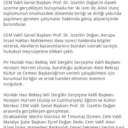
CEM Vakfı Genel Başkanı Prof. Dr. İzzettin Doğan’ın daveti
üzerine gerçekleşen buluşmada her iki isim de, Alevi inanç
toplumunun önümüzdeki dönemde birliği ve dirliği yolunda
yapılması gereken çalışmalar hakkında görüş alışverişinde
bulundular.
CEM Vakfı Genel Başkanı Prof. Dr. İzzettin Doğan, Avrupa
İnsan Hakları Mahkemesi dava süreci hakkında bilgiler
vererek, Alevilerin kazanımlarının bundan sonraki süreçte
hukuksal meşruiyetine dikkati çekti.
Pir Hünkâr Hacı Bektaş Veli Dergâhı Serçeşme Vakfı Başkanı
Hüseyin Hürrem Ulusoy, kurulduğu açıklanan Alevi-Bektaşi
Kültür ve Cemevi Başkanlığı’nın verimli çalışabilmesi için
kurumsal birliğin ve ortak hareket etmenin önemini
vurguladı.
Hünkâr Hacı Bektaş Veli Dergâhı Serçeşme Vakfı Başkanı
Hüseyin Hürrem Ulusoy ve Cumhuriyetçi Eğitim ve Kültür
Merkezi CEM Vakfı Genel Başkanı Prof. Dr. İzzettin Doğan
arasında gerçekleşen görüşmeye;
Ocakzadeler Meclisi Sözcüsü Ali Timurtaş Özmen, Cem Vakfı
Malatya Şube Başkanı Eşref Doğan Dede, Cem Vakfı Alevi
İslam İnanç Hizmetleri Başkanlığı Genel Sekreteri Serdar Gazi