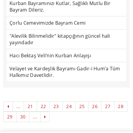
Kurban Bayramınızı Kutlar, Sağlıklı Mutlu Bir
Bayram Dileriz.
Çorlu Cemevimizde Bayram Cemi
"Alevilik Bilinmelidir" kitapçığının güncel hali
yayındadır
Hacı Bektaş Veli’nin Kurban Anlayışı
Velayet ve Kardeşlik Bayramı Gadir-i Hum’a Tüm
Halkımız Davetlidir.
...
21
22
23
24
25
26
27
28
29
30
...