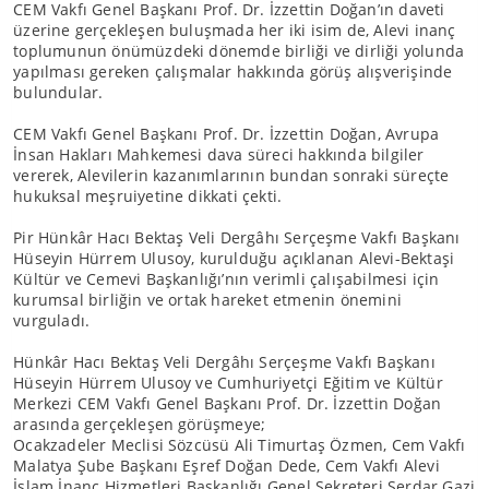
CEM Vakfı Genel Başkanı Prof. Dr. İzzettin Doğan’ın daveti
üzerine gerçekleşen buluşmada her iki isim de, Alevi inanç
toplumunun önümüzdeki dönemde birliği ve dirliği yolunda
yapılması gereken çalışmalar hakkında görüş alışverişinde
bulundular.
CEM Vakfı Genel Başkanı Prof. Dr. İzzettin Doğan, Avrupa
İnsan Hakları Mahkemesi dava süreci hakkında bilgiler
vererek, Alevilerin kazanımlarının bundan sonraki süreçte
hukuksal meşruiyetine dikkati çekti.
Pir Hünkâr Hacı Bektaş Veli Dergâhı Serçeşme Vakfı Başkanı
Hüseyin Hürrem Ulusoy, kurulduğu açıklanan Alevi-Bektaşi
Kültür ve Cemevi Başkanlığı’nın verimli çalışabilmesi için
kurumsal birliğin ve ortak hareket etmenin önemini
vurguladı.
Hünkâr Hacı Bektaş Veli Dergâhı Serçeşme Vakfı Başkanı
Hüseyin Hürrem Ulusoy ve Cumhuriyetçi Eğitim ve Kültür
Merkezi CEM Vakfı Genel Başkanı Prof. Dr. İzzettin Doğan
arasında gerçekleşen görüşmeye;
Ocakzadeler Meclisi Sözcüsü Ali Timurtaş Özmen, Cem Vakfı
Malatya Şube Başkanı Eşref Doğan Dede, Cem Vakfı Alevi
İslam İnanç Hizmetleri Başkanlığı Genel Sekreteri Serdar Gazi