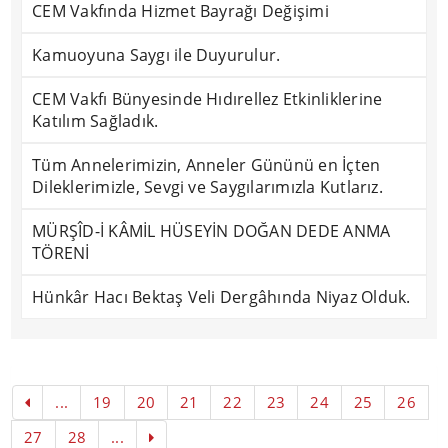
CEM Vakfında Hizmet Bayrağı Değişimi
Kamuoyuna Saygı ile Duyurulur.
CEM Vakfı Bünyesinde Hıdırellez Etkinliklerine
Katılım Sağladık.
Tüm Annelerimizin, Anneler Gününü en İçten
Dileklerimizle, Sevgi ve Saygılarımızla Kutlarız.
MÜRŞÎD-İ KÂMİL HÜSEYİN DOĞAN DEDE ANMA
TÖRENİ
Hünkâr Hacı Bektaş Veli Dergâhında Niyaz Olduk.
...
19
20
21
22
23
24
25
26
27
28
...