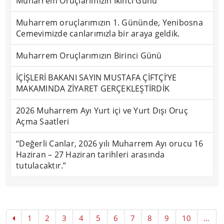
Muharrem Oruçlarımızın İkinci Günü
Muharrem oruçlarımızın 1. Gününde, Yenibosna
Cemevimizde canlarımızla bir araya geldik.
Muharrem Oruçlarımızın Birinci Günü
İÇİŞLERİ BAKANI SAYIN MUSTAFA ÇİFTÇİ’YE
MAKAMINDA ZİYARET GERÇEKLEŞTİRDİK
2026 Muharrem Ayı Yurt içi ve Yurt Dışı Oruç
Açma Saatleri
“Değerli Canlar, 2026 yılı Muharrem Ayı orucu 16
Haziran – 27 Haziran tarihleri arasında
tutulacaktır.”
1
2
3
4
5
6
7
8
9
10
...