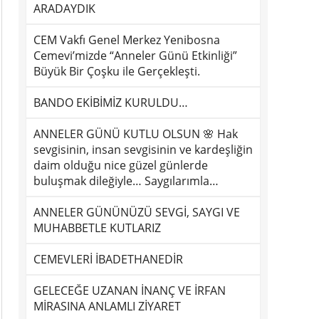
ARADAYDIK
CEM Vakfı Genel Merkez Yenibosna
Cemevi’mizde “Anneler Günü Etkinliği”
Büyük Bir Çoşku ile Gerçekleşti.
BANDO EKİBİMİZ KURULDU…
ANNELER GÜNÜ KUTLU OLSUN 🌸 Hak
sevgisinin, insan sevgisinin ve kardeşliğin
daim olduğu nice güzel günlerde
buluşmak dileğiyle… Saygılarımla…
ANNELER GÜNÜNÜZÜ SEVGİ, SAYGI VE
MUHABBETLE KUTLARIZ
CEMEVLERİ İBADETHANEDİR
GELECEĞE UZANAN İNANÇ VE İRFAN
MİRASINA ANLAMLI ZİYARET