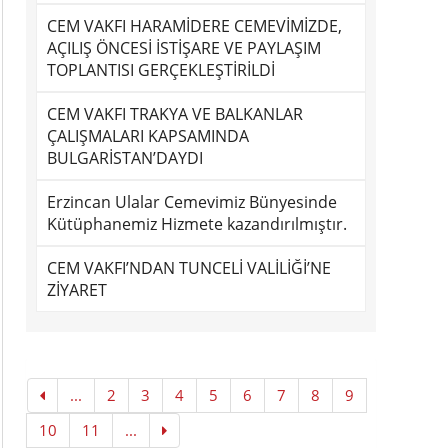
CEM VAKFI HARAMİDERE CEMEVİMİZDE,
AÇILIŞ ÖNCESİ İSTİŞARE VE PAYLAŞIM
TOPLANTISI GERÇEKLEŞTİRİLDİ
CEM VAKFI TRAKYA VE BALKANLAR
ÇALIŞMALARI KAPSAMINDA
BULGARİSTAN’DAYDI
Erzincan Ulalar Cemevimiz Bünyesinde
Kütüphanemiz Hizmete kazandırılmıştır.
CEM VAKFI’NDAN TUNCELİ VALİLİĞİ’NE
ZİYARET
...
2
3
4
5
6
7
8
9
10
11
...