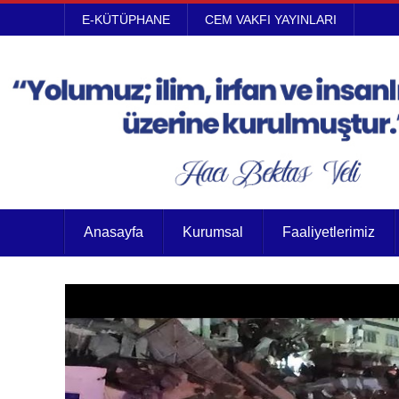
E-KÜTÜPHANE
CEM VAKFI YAYINLARI
Anasayfa
Kurumsal
Faaliyetlerimiz