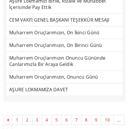
Aşure Lokmamızı Birlik, Rızalık ve Muhabbet
İçerisinde Pay Ettik
CEM VAKFI GENEL BAŞKANI TEŞEKKÜR MESAJI
Muharrem Oruçlarımızın, On İkinci Günü
Muharrem Oruçlarımızın, On Birinci Günü
Muharrem Oruçlarımızın Onuncu Gününde
Canlarımızla Bir Araya Geldik
Muharrem Oruçlarımızın, Onuncu Günü
AŞURE LOKMAMIZA DAVET
1
2
3
4
5
6
7
8
9
10
...