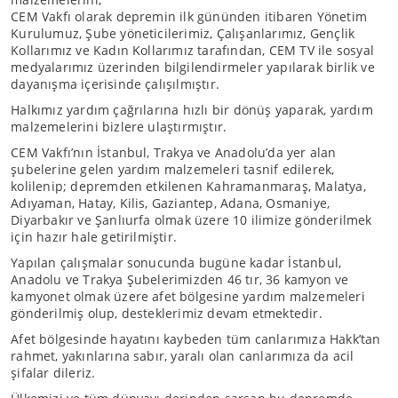
CEM Vakfı olarak depremin ilk gününden itibaren Yönetim
Kurulumuz, Şube yöneticilerimiz, Çalışanlarımız, Gençlik
Kollarımız ve Kadın Kollarımız tarafından, CEM TV ile sosyal
medyalarımız üzerinden bilgilendirmeler yapılarak birlik ve
dayanışma içerisinde çalışılmıştır.
Halkımız yardım çağrılarına hızlı bir dönüş yaparak, yardım
malzemelerini bizlere ulaştırmıştır.
CEM Vakfı’nın İstanbul, Trakya ve Anadolu’da yer alan
şubelerine gelen yardım malzemeleri tasnif edilerek,
kolilenip; depremden etkilenen Kahramanmaraş, Malatya,
Adıyaman, Hatay, Kilis, Gaziantep, Adana, Osmaniye,
Diyarbakır ve Şanlıurfa olmak üzere 10 ilimize gönderilmek
için hazır hale getirilmiştir.
Yapılan çalışmalar sonucunda bugüne kadar İstanbul,
Anadolu ve Trakya Şubelerimizden 46 tır, 36 kamyon ve
kamyonet olmak üzere afet bölgesine yardım malzemeleri
gönderilmiş olup, desteklerimiz devam etmektedir.
Afet bölgesinde hayatını kaybeden tüm canlarımıza Hakk’tan
rahmet, yakınlarına sabır, yaralı olan canlarımıza da acil
şifalar dileriz.