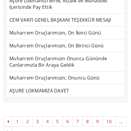
Aşure Lokmamızı Birlik, Rızalık ve Muhabbet
İçerisinde Pay Ettik
CEM VAKFI GENEL BAŞKANI TEŞEKKÜR MESAJI
Muharrem Oruçlarımızın, On İkinci Günü
Muharrem Oruçlarımızın, On Birinci Günü
Muharrem Oruçlarımızın Onuncu Gününde
Canlarımızla Bir Araya Geldik
Muharrem Oruçlarımızın, Onuncu Günü
AŞURE LOKMAMIZA DAVET
1
2
3
4
5
6
7
8
9
10
...